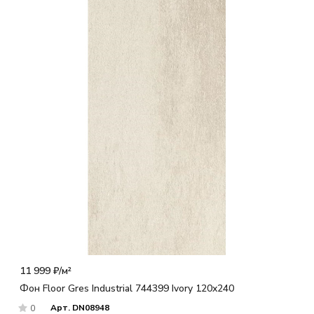
11 999 ₽/
м²
Фон Floor Gres Industrial 744399 Ivory 120x240
Арт.
DN08948
0