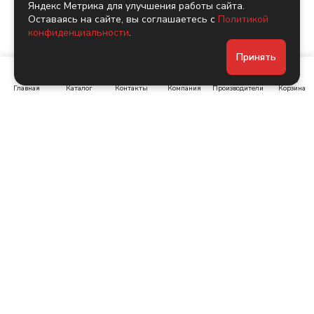
Яндекс Метрика для улучшения работы сайта.
Оставаясь на сайте, вы соглашаетесь с
Политикой
конфиденциальности
.
Принять
Главная
Каталог
Контакты
Компания
Производители
Корзина
Ленинский пр-т, д. 134
Коломяжский пр. 15, корп
1
+7 (905) 222-40-44
+7 (960) 283-67-89
Интернет-магазин
Связаться с нами
Каталог
Акции
Бренды
Помощь
Условия оплаты
Компания
Условия доставки
О компании