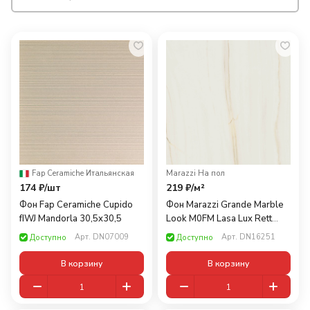
Fap Ceramiche
·
Итальянская
Marazzi
·
На пол
174 ₽/
шт
219 ₽/
м²
Фон Fap Ceramiche Cupido
Фон Marazzi Grande Marble
fIWJ Mandorla 30,5x30,5
Look M0FM Lasa Lux Rett
120x120
Арт.
DN07009
Арт.
DN16251
Доступно
Доступно
В корзину
В корзину