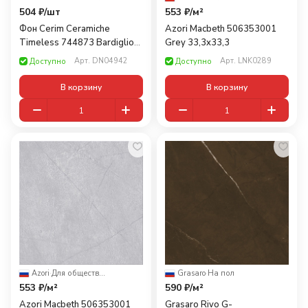
504 ₽/
шт
553 ₽/
м²
Фон Cerim Ceramiche
Azori Macbeth 506353001
Timeless 744873 Bardiglio
Grey 33,3x33,3
Gray 60x60
Арт.
DN04942
Арт.
LNK0289
Доступно
Доступно
В корзину
В корзину
Azori
·
Для общественных помещений
Grasaro
·
На пол
553 ₽/
м²
590 ₽/
м²
Azori Macbeth 506353001
Grasaro Rivo G-