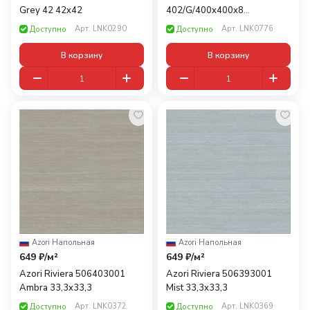
Grey 42 42x42
402/G/400x400x8
Коричневый 40x40
Арт.
LNK0290
Арт.
LNK0776
Доступно
Доступно
В корзину
В корзину
Azori
·
Напольная
Azori
·
Напольная
649 ₽/
м²
649 ₽/
м²
Azori Riviera 506403001
Azori Riviera 506393001
Ambra 33,3x33,3
Mist 33,3x33,3
Арт.
LNK0372
Арт.
LNK0369
Доступно
Доступно