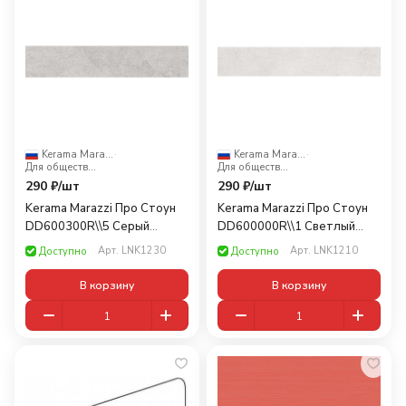
Kerama Marazzi
·
Kerama Marazzi
·
Для общественных помещений
Для общественных помещений
290 ₽/
шт
290 ₽/
шт
Kerama Marazzi Про Стоун
Kerama Marazzi Про Стоун
DD600300R\\5 Серый
DD600000R\\1 Светлый
светлый 60x10,7
бежевый 60x10,7
Арт.
LNK1230
Арт.
LNK1210
Доступно
Доступно
В корзину
В корзину