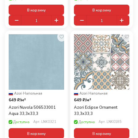
В корзину
В корзину
Azori
·
Напольная
Azori
·
Напольная
649 ₽/
м²
649 ₽/
м²
Azori Nuvola 506533001
Azori Eclipse Ornament
Aqua 33,3x33,3
33,3x33,3
Арт.
LNK0321
Арт.
LNK0185
Доступно
Доступно
В корзину
В корзину