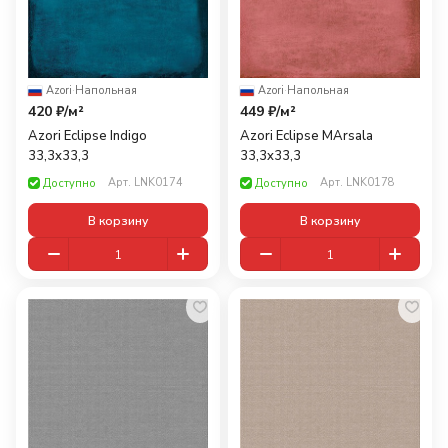
Azori
·
Напольная
Azori
·
Напольная
420 ₽/
м²
449 ₽/
м²
Azori Eclipse Indigo
Azori Eclipse MArsala
33,3x33,3
33,3x33,3
Арт.
LNK0174
Арт.
LNK0178
Доступно
Доступно
В корзину
В корзину