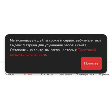
Мы используем файлы cookie и сервис веб-аналитики
Яндекс Метрика для улучшения работы сайта.
Оставаясь на сайте, вы соглашаетесь с
Политикой
конфиденциальности
.
Принять
Главная
Каталог
Контакты
Компания
Производители
Корзина
Ленинский пр-т, д. 134
Коломяжский пр. 15, корп
1
+7 (905) 222-40-44
+7 (960) 283-67-89