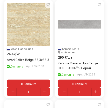
Azori
·
Напольная
Kerama Marazzi
·
Для общественных помещений
249 ₽/
м²
290 ₽/
шт
Azori Caliza Beige 33,3x33,3
Kerama Marazzi Про Стоун
Арт.
LNK0109
Доступно
DD600400R\\5 Серый
60x10,7
Арт.
LNK1239
Доступно
В корзину
В корзину