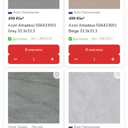
Azori
·
Напольная
Azori
·
Напольная
499 ₽/
м²
499 ₽/
м²
Azori Amadeus 506433001
Azori Amadeus 506423001
Grey 33,3x33,3
Beige 33,3x33,3
Арт.
LNK0019
Арт.
LNK0017
Доступно
Доступно
В корзину
В корзину
Cerim Ceramiche
·
На пол
Azori
·
Напольная