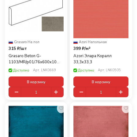
Grasaro
·
На пол
Azori
·
Напольная
315 ₽/
шт
399 ₽/
м²
Grasaro Beton G-
Azori Элара Коралл
1103/MR/p01/76x600x10
33,3x33,3
7,6x60
Арт.
LNK0669
Арт.
LNK0505
Доступно
Доступно
В корзину
В корзину