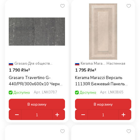
Grasaro
·
Для общественных помещений
Kerama Marazzi
·
Настенная
1 790 ₽/
м²
1 795 ₽/
м²
Grasaro Travertino G-
Kerama Marazzi Версаль
440/PR/300x600x10 Черный
11130R Бежевый Панель
30x60
Обрезной 30x60
Арт.
LNK0787
Арт.
LNK0865
Доступно
Доступно
В корзину
В корзину