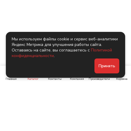
Мы используем файлы cookie и сервис веб-аналитики
Яндекс Метрика для улучшения работы сайта.
Оставаясь на сайте, вы соглашаетесь с
Политикой
конфиденциальности
.
Принять
Главная
Каталог
Контакты
Компания
Производители
Корзина
Ленинский пр-т, д. 134
Коломяжский пр. 15, корп
1
+7 (905) 222-40-44
+7 (960) 283-67-89