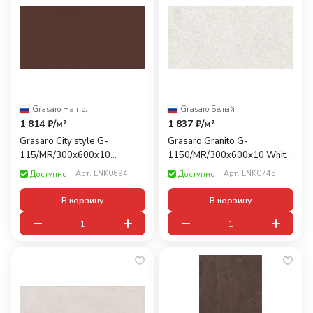
Grasaro
·
На пол
Grasaro
·
Белый
1 814 ₽/
м²
1 837 ₽/
м²
Grasaro City style G-
Grasaro Granito G-
115/MR/300x600x10
1150/MR/300x600x10 White
Горький Шоколад 30x60
30x60
Арт.
LNK0694
Арт.
LNK0745
Доступно
Доступно
В корзину
В корзину