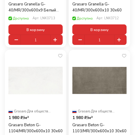
Grasaro Granella G-
Grasaro Granella G-
40/MR/300x600x9 Белый
40/MR/300x600x10 30x60
30x60
Арт.
LNK0713
Арт.
LNK0712
Доступно
Доступно
В корзину
В корзину
Grasaro
·
Для общественных помещений
Grasaro
·
Для общественных помещений
1 980 ₽/
м²
1 980 ₽/
м²
Grasaro Beton G-
Grasaro Beton G-
1104/MR/300x600x10 30x60
1103/MR/300x600x10 30x60