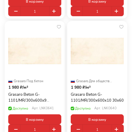
В корзину
В корзину
Grasaro
·
Под бетон
Grasaro
·
Для общественных помещений
1 980 ₽/
м²
1 980 ₽/
м²
Grasaro Beton G-
Grasaro Beton G-
1101/MR/300x600x9
1101/MR/300x600x10 30x60
Бежевый 30x60
Арт.
LNK0641
Арт.
LNK0640
Доступно
Доступно
В корзину
В корзину