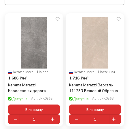
Kerama Marazzi
·
На пол
Kerama Marazzi
·
Настенная
1 686 ₽/
м²
1 716 ₽/
м²
Kerama Marazzi
Kerama Marazzi Версаль
Королевская дорога
11128R Бежевый Обрезной
SG213600R Серый Темный
30x60
Арт.
LNK0968
Арт.
LNK0863
Доступно
Доступно
30x60
В корзину
В корзину