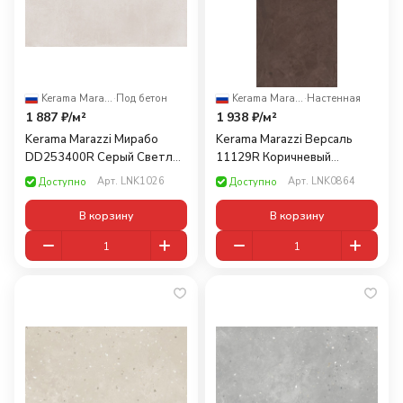
Kerama Marazzi
·
Под бетон
Kerama Marazzi
·
Настенная
1 887 ₽/
м²
1 938 ₽/
м²
Kerama Marazzi Мирабо
Kerama Marazzi Версаль
DD253400R Серый Светлый
11129R Коричневый
30x60
Обрезной 30x60
Арт.
LNK1026
Арт.
LNK0864
Доступно
Доступно
В корзину
В корзину