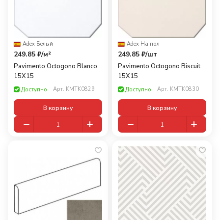
Adex
·
Белый
Adex
·
На пол
249.85 ₽/
м²
249.85 ₽/
шт
Pavimento Octogono Blanco
Pavimento Octogono Biscuit
15X15
15X15
Арт.
KMTK0829
Арт.
KMTK0830
Доступно
Доступно
В корзину
В корзину