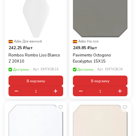
Adex
·
Для ванной
Adex
·
На пол
242.25 ₽/
шт
249.85 ₽/
шт
Rombos Rombo Liso Blanco
Pavimento Octogono
Z 20X10
Eucalyptus 15X15
Арт.
KMTK0816
Арт.
KMTK0836
Доступно
Доступно
В корзину
В корзину