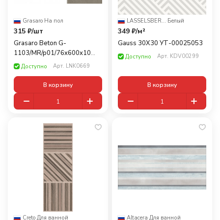
Grasaro
·
На пол
LASSELSBERGER
·
Белый
315 ₽/
шт
349 ₽/
м²
Grasaro Beton G-
Gauss 30X30 УТ-00025053
1103/MR/p01/76x600x10
Арт.
KDV00299
Доступно
7,6x60
Арт.
LNK0669
Доступно
В корзину
В корзину
Creto
·
Для ванной
Altacera
·
Для ванной