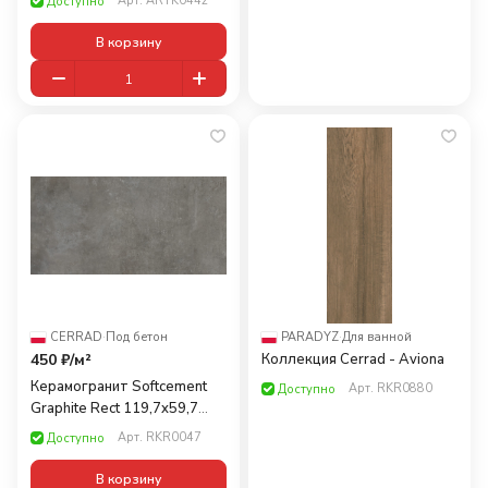
Арт.
ARTK0442
Доступно
В корзину
CERRAD
·
Под бетон
PARADYZ
·
Для ванной
450 ₽/
м²
Коллекция Cerrad - Aviona
Керамогранит Softcement
Арт.
RKR0880
Доступно
Graphite Rect 119,7x59,7
(1,43)
Арт.
RKR0047
Доступно
В корзину