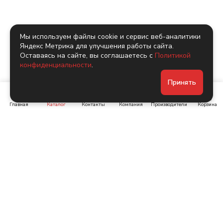
Мы используем файлы cookie и сервис веб-аналитики
Яндекс Метрика для улучшения работы сайта.
Оставаясь на сайте, вы соглашаетесь с
Политикой
конфиденциальности
.
Принять
Главная
Каталог
Контакты
Компания
Производители
Корзина
Ленинский пр-т, д. 134
Коломяжский пр. 15, корп
1
+7 (905) 222-40-44
+7 (960) 283-67-89
Интернет-магазин
Связаться с нами
Каталог
Акции