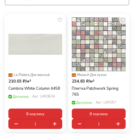
La Platera
·
Для ванной
Mosavit
·
Для кухни
210.03 ₽/
м²
234.83 ₽/
м²
Cumbria White Column 4458
Плитка Patchwork Spring
765
Арт.
LAR0834
Доступно
Арт.
LAR057
Доступно
В корзину
В корзину