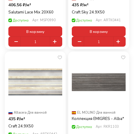
406.56 ₽/
м²
435 ₽/
м²
Salutami Lace Mix 20X60
Craft Sky 24.9Х50
Арт.
MSP0990
Арт.
ARTK0441
Доступно
Доступно
В корзину
В корзину
Altacera
·
Для ванной
EL MOLINO
·
Для ванной
435 ₽/
м²
Коллекция EMIGRES - Alba*
Craft 24.9Х50
Арт.
RKR1103
Доступно