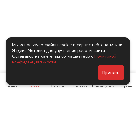
Мы используем файлы cookie и сервис веб-аналитики
Яндекс Метрика для улучшения работы сайта.
Оставаясь на сайте, вы соглашаетесь с
Политикой
конфиденциальности
.
Принять
Главная
Каталог
Контакты
Компания
Производители
Корзина
Ленинский пр-т, д. 134
Коломяжский пр. 15, корп
1
+7 (905) 222-40-44
+7 (960) 283-67-89