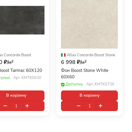
as Concorde
·
Boost
Atlas Concorde
·
Boost Stone
0 ₽/
м²
6 998 ₽/
м²
oost Tarmac 60X120
Фон Boost Stone White
60X60
тупно
Арт.
KMTK0630
Доступно
Арт.
KMTK0736
В корзину
В корзину