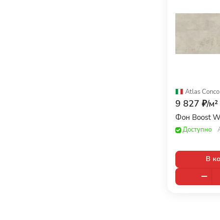
Atlas Conco
9 827 ₽/
м²
Фон Boost W
Доступно
В к