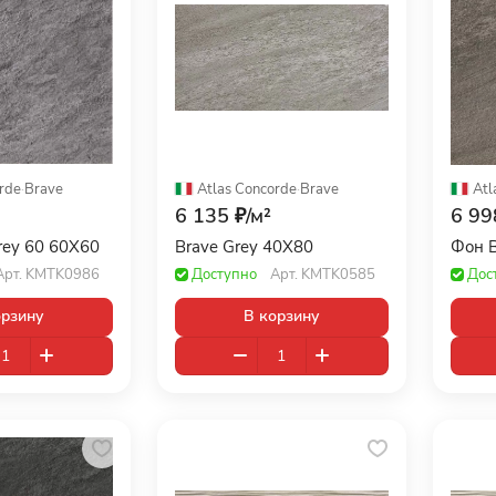
rde
·
Brave
Atlas Concorde
·
Brave
Atl
6 135 ₽/
м²
6 99
rey 60 60X60
Brave Grey 40X80
Фон B
Арт.
KMTK0986
Доступно
Арт.
KMTK0585
Дос
орзину
В корзину