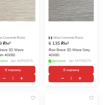
as Concorde
·
Brave
Atlas Concorde
·
Brave
9 ₽/
м²
6 135 ₽/
м²
rave 3D Wave
Фон Brave 3D Wave Grey
um 40X80
40X80
тупно
Арт.
KMTK0575
Доступно
Арт.
KMTK0574
В корзину
В корзину