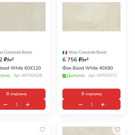
as Concorde
·
Boost
Atlas Concorde
·
Boost
2 ₽/
м²
6 756 ₽/
м²
oost White 60X120
Фон Boost White 40X80
тупно
Арт.
KMTK0628
Доступно
Арт.
KMTK0572
В корзину
В корзину