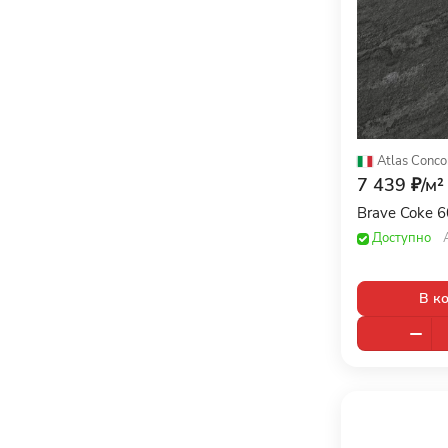
Atlas Conco
7 439 ₽/
м²
Brave Coke 
Доступно
В к