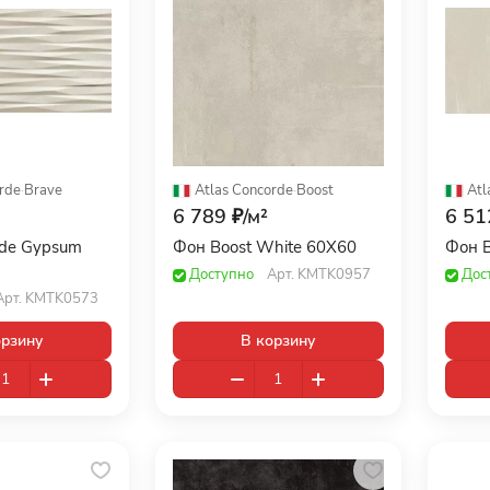
rde
·
Brave
Atlas Concorde
·
Boost
Atl
6 789 ₽/
м²
6 51
ade Gypsum
Фон Boost White 60X60
Фон B
Доступно
Арт.
KMTK0957
Дос
Арт.
KMTK0573
орзину
В корзину