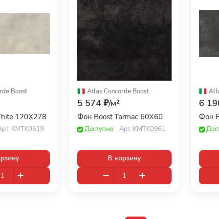
rde
·
Boost
Atlas Concorde
·
Boost
Atl
5 574 ₽/
м²
6 19
hite 120X278
Фон Boost Tarmac 60X60
Фон B
Арт.
KMTK0619
Доступно
Арт.
KMTK0961
Дос
орзину
В корзину