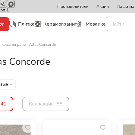
Производители
Акции
Наши ма
орп 1
ог
Плитка
Керамогранит
Мозаика
 керамогранит Atlas Concorde
as Concorde
евые
941
Коллекции
55