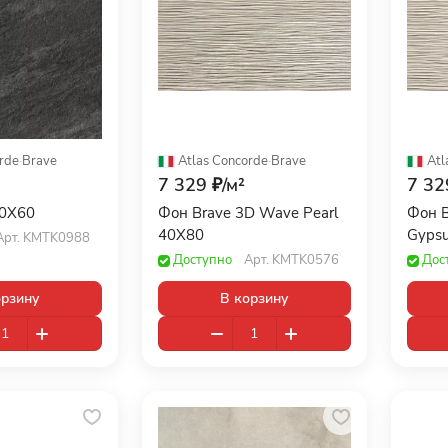
rde
·
Brave
Atlas Concorde
·
Brave
Atl
7 329 ₽/
м²
7 32
60X60
Фон Brave 3D Wave Pearl
Фон B
40X80
Gyps
Арт.
KMTK0988
Доступно
Арт.
KMTK0576
Дос
орзину
В корзину