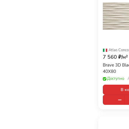
Atlas Conco
7 560 ₽/
м²
Brave 3D Bl
40X80
Доступно
В к