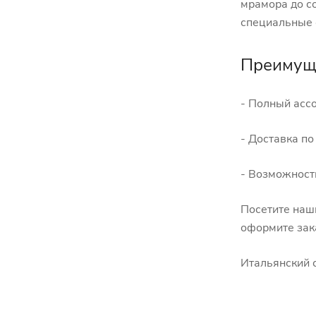
мрамора до с
специальные 
Преимуще
- Полный асс
- Доставка по
- Возможност
Посетите на
оформите зак
Итальянский с