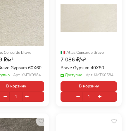
as Concorde
·
Brave
Atlas Concorde
·
Brave
9 ₽/
м²
7 086 ₽/
м²
Brave Gypsum 60X60
Brave Gypsum 40X80
тупно
Арт.
KMTK0984
Доступно
Арт.
KMTK0584
В корзину
В корзину