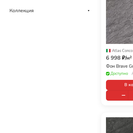
Коллекция
Atlas Conco
6 998 ₽/
м²
Фон Brave G
Доступно
В к