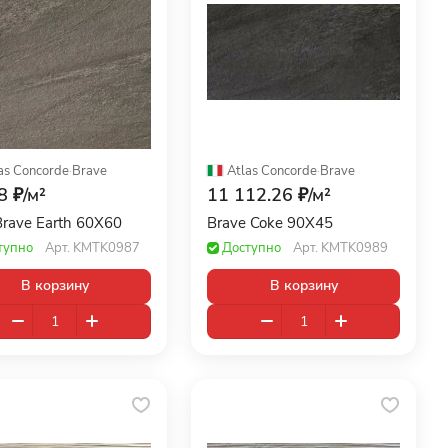
as Concorde
·
Brave
Atlas Concorde
·
Brave
8 ₽/
м²
11 112.26 ₽/
м²
rave Earth 60X60
Brave Coke 90X45
тупно
Арт.
KMTK0987
Доступно
Арт.
KMTK0989
В корзину
В корзину