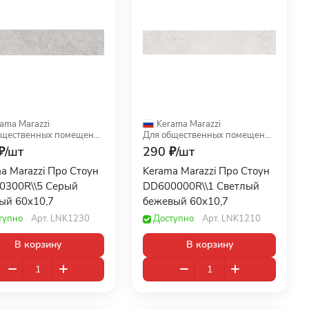
ama Marazzi
·
Kerama Marazzi
·
Для общественных помещений
Для общественных помещений
₽/
шт
290 ₽/
шт
a Marazzi Про Стоун
Kerama Marazzi Про Стоун
0300R\\5 Серый
DD600000R\\1 Светлый
ый 60x10,7
бежевый 60x10,7
тупно
Арт.
LNK1230
Доступно
Арт.
LNK1210
В корзину
В корзину