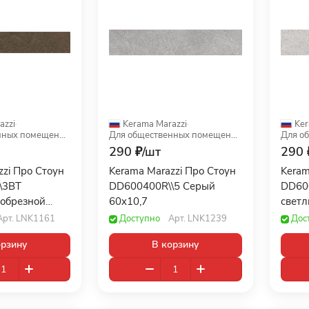
azzi
·
Kerama Marazzi
·
Ker
Для общественных помещений
Для общественных помещений
290 ₽/
шт
290 
zzi Про Стоун
Kerama Marazzi Про Стоун
Keram
\3BT
DD600400R\\5 Серый
DD60
обрезнoй
60x10,7
светл
Арт.
LNK1161
Доступно
Арт.
LNK1239
Дос
орзину
В корзину