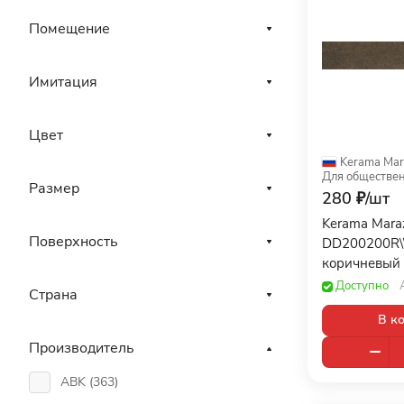
Помещение
Имитация
Цвет
Kerama Mar
Размер
280 ₽/
шт
Kerama Mara
Поверхность
DD200200R\
коричневый 
60x9,5
Доступно
Страна
В к
Производитель
ABK (
363
)