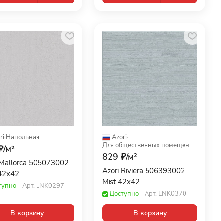
ri
·
Напольная
Azori
·
Для общественных помещений
₽/
м²
829 ₽/
м²
 Mallorca 505073002
Azori Riviera 506393002
42x42
Mist 42x42
тупно
Арт.
LNK0297
Доступно
Арт.
LNK0370
В корзину
В корзину