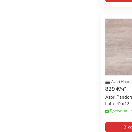
Azori
·
Напол
829 ₽/
м²
Azori Pando
Latte 42x42
Доступно
В к