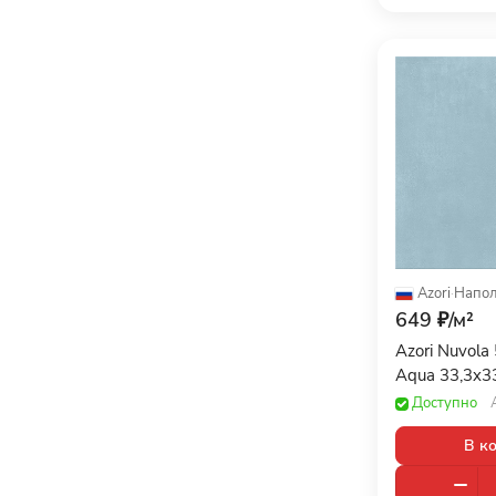
Azori
·
Напол
649 ₽/
м²
Azori Nuvol
Aqua 33,3x3
Доступно
В к