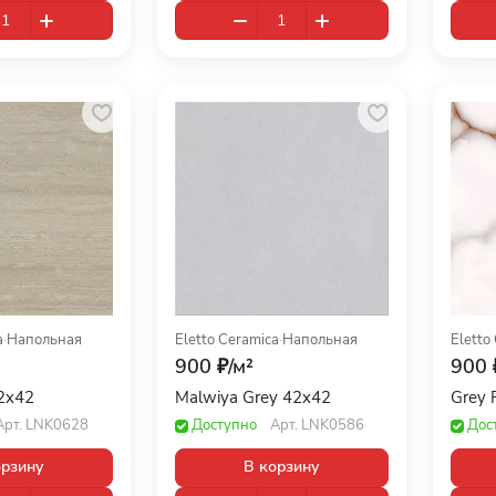
a
·
Напольная
Eletto Ceramica
·
Напольная
Eletto
900 ₽/
м²
900 
42x42
Malwiya Grey 42x42
Grey 
Арт.
LNK0628
Доступно
Арт.
LNK0586
Дос
орзину
В корзину