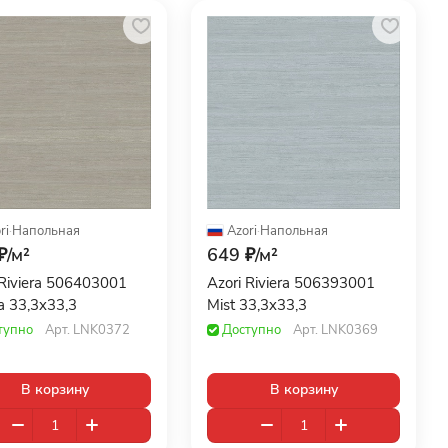
ri
·
Напольная
Azori
·
Напольная
₽/
м²
649 ₽/
м²
 Riviera 506403001
Azori Riviera 506393001
 33,3x33,3
Mist 33,3x33,3
тупно
Арт.
LNK0372
Доступно
Арт.
LNK0369
В корзину
В корзину