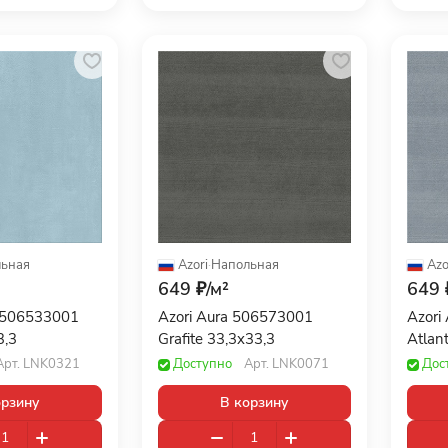
ьная
Azori
·
Напольная
Azo
649 ₽/
м²
649 
a 506533001
Azori Aura 506573001
Azori
3,3
Grafite 33,3x33,3
Atlant
Арт.
LNK0321
Доступно
Арт.
LNK0071
Дос
орзину
В корзину