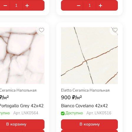
 Ceramica
·
Напольная
Eletto Ceramica
·
Напольная
₽/
м²
900 ₽/
м²
Portogallo Grey 42x42
Bianco Covelano 42x42
тупно
Арт.
LNK0564
Доступно
Арт.
LNK0516
В корзину
В корзину