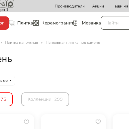
Производители
Акции
Наши ма
орп 1
ог
Плитка
Керамогранит
Мозаика
Плитка напольная
Напольная плитка под камень
ень
евые
175
Коллекции
299