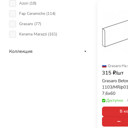
Azori (
18
)
Fap Ceramiche (
114
)
Grasaro (
77
)
Kerama Marazzi (
161
)
Коллекция
Grasaro
·
На 
315 ₽/
шт
Grasaro Beto
1103/MR/p0
7,6x60
Доступно
В к