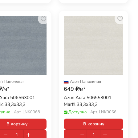
ri
·
Напольная
Azori
·
Напольная
₽/
м²
649 ₽/
м²
 Aura 506563001
Azori Aura 506553001
ic 33,3x33,3
Marfil 33,3x33,3
тупно
Арт.
LNK0068
Доступно
Арт.
LNK0066
В корзину
В корзину