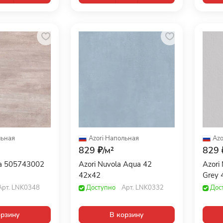
ьная
Azori
·
Напольная
Azo
829 ₽/
м²
829 
ra 505743002
Azori Nuvola Aqua 42
Azori
42x42
Grey 
Арт.
LNK0348
Доступно
Арт.
LNK0332
Дос
орзину
В корзину