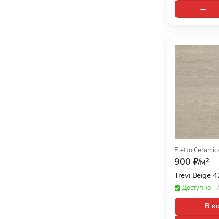
Eletto Ceramic
900 ₽/
м²
Trevi Beige 
Доступно
В к