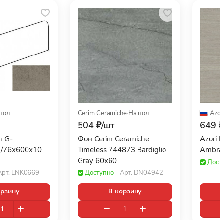
пол
Cerim Ceramiche
·
На пол
Azo
504 ₽/
шт
649 
n G-
Фон Cerim Ceramiche
Azori
1/76x600x10
Timeless 744873 Bardiglio
Ambra
Gray 60x60
Дос
Арт.
LNK0669
Доступно
Арт.
DN04942
орзину
В корзину