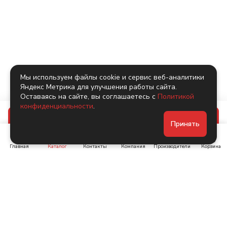
Мы используем файлы cookie и сервис веб-аналитики
Яндекс Метрика для улучшения работы сайта.
Оставаясь на сайте, вы соглашаетесь с
Политикой
конфиденциальности
.
В корзину
Принять
Главная
Каталог
Контакты
Компания
Производители
Корзина
Ленинский пр-т, д. 134
Коломяжский пр. 15, корп
1
+7 (905) 222-40-44
+7 (960) 283-67-89