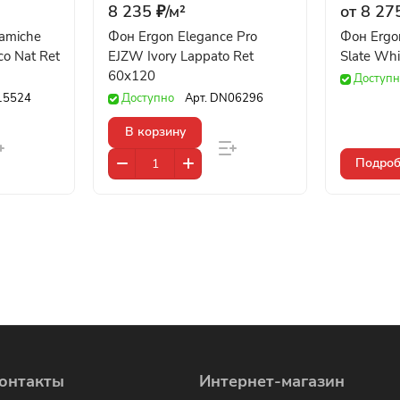
8 235 ₽/
м²
от 8 275
ramiche
Фон Ergon Elegance Pro
Фон Ergo
co Nat Ret
EJZW Ivory Lappato Ret
Slate Wh
60x120
Доступн
15524
Доступно
Арт.
DN06296
В корзину
Подроб
онтакты
Интернет-магазин