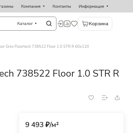
газины
Компания
Контакты
Информация
Корзина
Каталог
oor Gres Floortech 738522 Floor 1.0 STR R 60x120
tech 738522 Floor 1.0 STR R
9 493 ₽/
м²