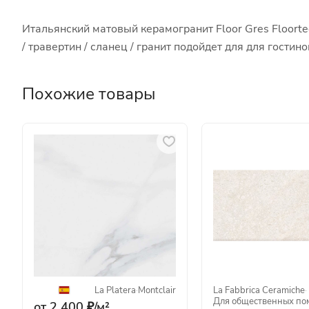
Итальянский матовый керамогранит Floor Gres Floorte
/ травертин / сланец / гранит подойдет для для гост
Похожие товары
La Platera
·
Montclair
La Fabbrica Ceramiche
·
Для общественных п
от 2 400 ₽/
м²