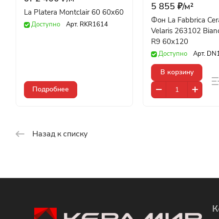
5 855 ₽/
м²
La Platera Montclair 60 60x60
Фон La Fabbrica Ce
Доступно
Арт.
RKR1614
Velaris 263102 Bian
R9 60x120
Доступно
Арт.
DN
В корзину
Подробнее
Назад к списку
К