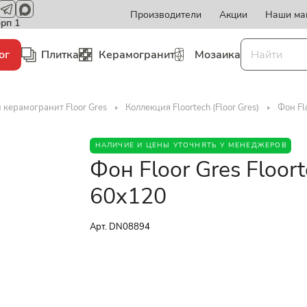
Производители
Акции
Наши ма
орп 1
ог
Плитка
Керамогранит
Мозаика
 керамогранит Floor Gres
Коллекция Floortech (Floor Gres)
Фон Fl
НАЛИЧИЕ И ЦЕНЫ УТОЧНЯТЬ У МЕНЕДЖЕРОВ
Фон Floor Gres Floor
60x120
Арт.
DN08894