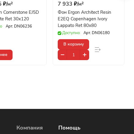
 ₽/
м²
7 933 ₽/
м²
n Cornerstone EJ5D
Фон Ergon Architect Resin
ite Ret 30x120
E2EQ Copenhagen Ivory
Lappato Ret 80x80
о
Арт.
DN06236
Доступно
Арт.
DN06180
В корзину
нее
Компания
Помощь