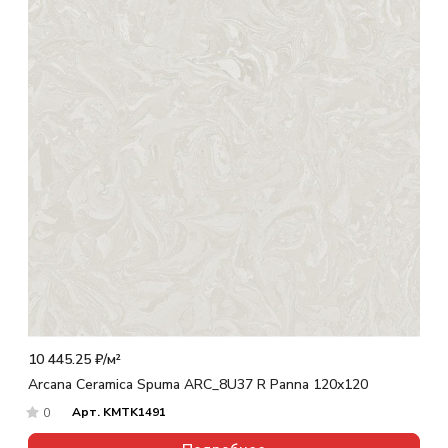
10 445.25 ₽/
м²
Arcana Ceramica Spuma ARC_8U37 R Panna 120x120
Арт.
KMTK1491
0