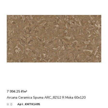
7 994.25 ₽/
м²
Arcana Ceramica Spuma ARC_8ZG2 R Moka 60x120
Арт.
KMTK1495
0