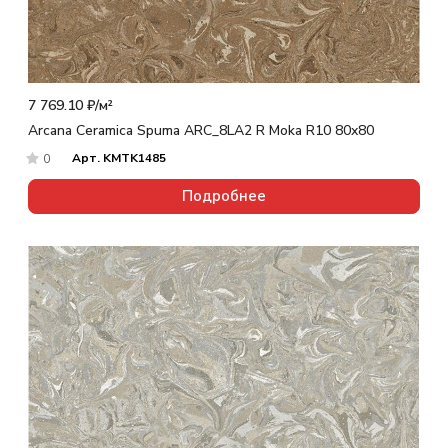
7 769.10 ₽/
м²
Arcana Ceramica Spuma ARC_8LA2 R Moka R10 80x80
Арт.
KMTK1485
0
Подробнее