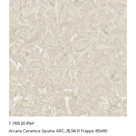
7 769.10 ₽/
м²
Arcana Ceramica Spuma ARC_8L94 R Frappe 80x80