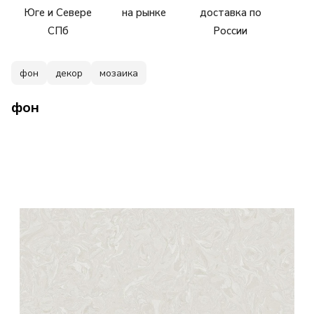
Юге и Севере
на рынке
доставка по
СПб
России
фон
декор
мозаика
фон