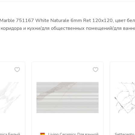
Marble 751167 White Naturale 6mm Ret 120x120, цвет бел
я коридора и кухни/для общественных помещений/для ванн
mica
·
Белый
Living Ceramics
·
Для ванной
Settecento
·