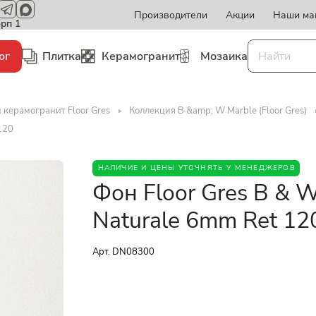
Производители
Акции
Наши ма
орп 1
ог
Плитка
Керамогранит
Мозаика
 керамогранит Floor Gres
Коллекция B &amp; W Marble (Floor Gres)
120
НАЛИЧИЕ И ЦЕНЫ УТОЧНЯТЬ У МЕНЕДЖЕРОВ
Фон Floor Gres B & 
Naturale 6mm Ret 1
Арт.
DN08300