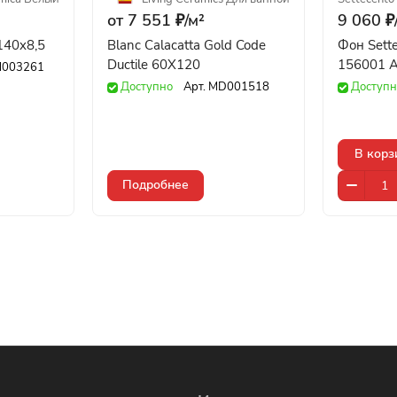
от 7 551 ₽/
м²
9 060 ₽
140x8,5
Blanc Calacatta Gold Code
Фон Sett
Ductile 60X120
156001 Ar
003261
Доступно
Арт.
MD001518
Доступн
В корз
Подробнее