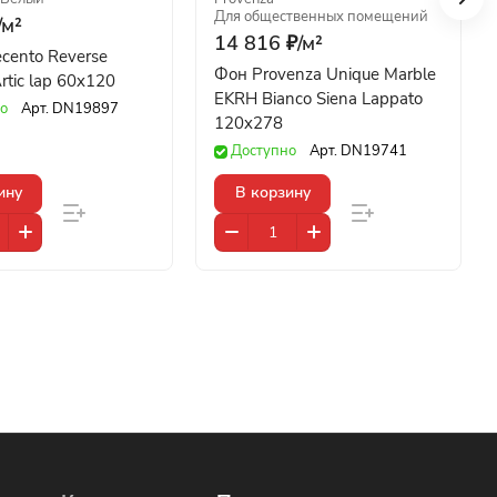
Для общественных помещений
/
м²
14 816 ₽/
м²
ecento Reverse
Фон Provenza Unique Marble
tic lap 60x120
EKRH Bianco Siena Lappato
о
Арт.
DN19897
120x278
Доступно
Арт.
DN19741
ину
В корзину