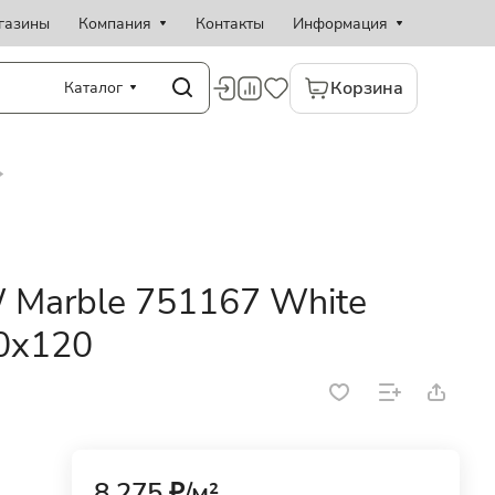
газины
Компания
Контакты
Информация
Корзина
Каталог
W Marble 751167 White
20x120
8 275 ₽/
м²