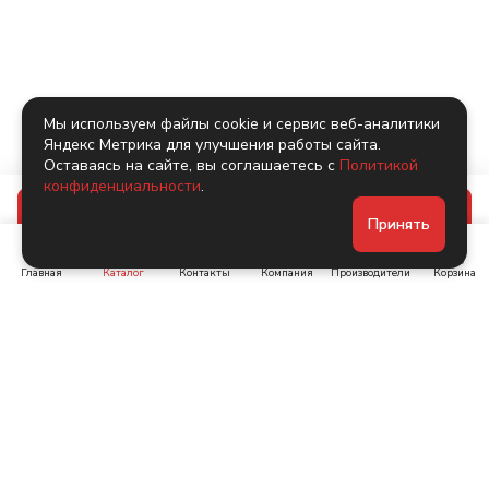
Мы используем файлы cookie и сервис веб-аналитики
Яндекс Метрика для улучшения работы сайта.
Оставаясь на сайте, вы соглашаетесь с
Политикой
конфиденциальности
.
В корзину
Принять
Главная
Каталог
Контакты
Компания
Производители
Корзина
Ленинский пр-т, д. 134
Коломяжский пр. 15, корп
1
+7 (905) 222-40-44
+7 (960) 283-67-89
Интернет-магазин
Связаться с нами