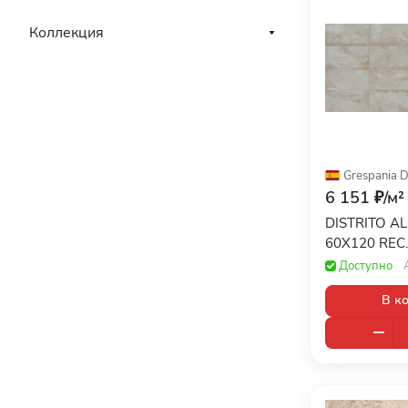
Коллекция
Grespania
·
D
6 151 ₽/
м²
DISTRITO A
60X120 REC.
Доступно
В к