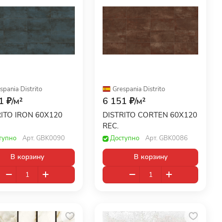
spania
·
Distrito
Grespania
·
Distrito
1 ₽/
м²
6 151 ₽/
м²
RITO IRON 60X120
DISTRITO CORTEN 60X120
REC.
тупно
Арт.
GBK0090
Доступно
Арт.
GBK0086
В корзину
В корзину