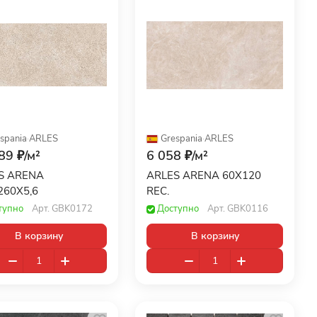
spania
·
ARLES
Grespania
·
ARLES
89 ₽/
м²
6 058 ₽/
м²
S ARENA
ARLES ARENA 60X120
260X5,6
REC.
тупно
Арт.
GBK0172
Доступно
Арт.
GBK0116
В корзину
В корзину