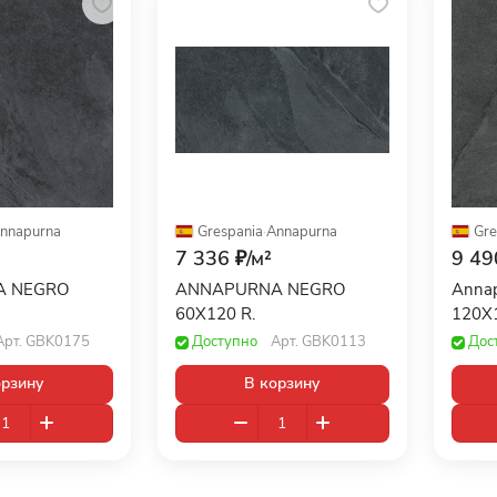
nnapurna
Grespania
·
Annapurna
Gre
7 336 ₽/
м²
9 49
A NEGRO
ANNAPURNA NEGRO
Annap
60X120 R.
120X
Арт.
GBK0175
Доступно
Арт.
GBK0113
Дос
орзину
В корзину