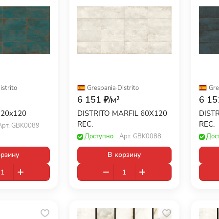
istrito
Grespania
·
Distrito
Gre
6 151 ₽/
м²
6 15
 120x120
DISTRITO MARFIL 60X120
DIST
REC.
REC.
Арт.
GBK0089
Доступно
Арт.
GBK0088
Дос
орзину
В корзину