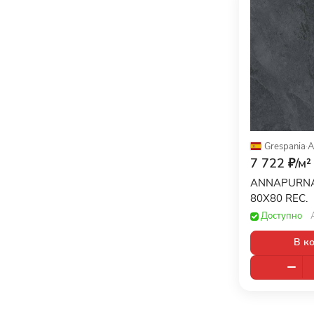
Grespania
·
A
7 722 ₽/
м²
ANNAPURN
80X80 REC.
Доступно
В к