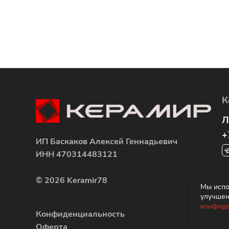
К
Л
+
ИП Баскаков Алексей Геннадьевич
ИНН 470314483121
К
© 2026 Keramir78
Мы испо
1
улучшен
+
конфиде
Конфиденциальность
Оферта