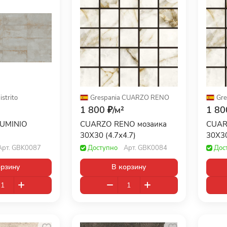
istrito
Grespania
·
CUARZO RENO
Gre
1 800 ₽/
м²
1 80
LUMINIO
CUARZO RENO мозаика
CUAR
30X30 (4.7х4.7)
30X30
Арт.
GBK0087
Доступно
Арт.
GBK0084
Дос
орзину
В корзину