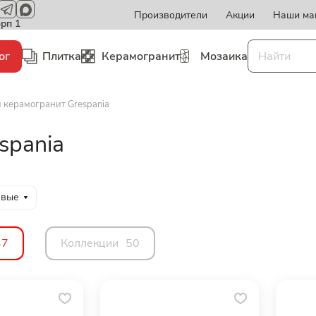
Производители
Акции
Наши ма
орп 1
ог
Плитка
Керамогранит
Мозаика
 керамогранит Grespania
spania
евые
37
Коллекции
50