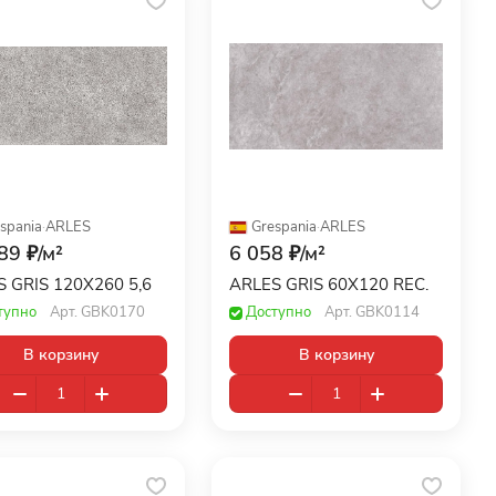
spania
·
ARLES
Grespania
·
ARLES
89 ₽/
м²
6 058 ₽/
м²
ARLES GRIS 120X260 5,6
ARLES GRIS 60X120 REC.
тупно
Арт.
GBK0170
Доступно
Арт.
GBK0114
В корзину
В корзину