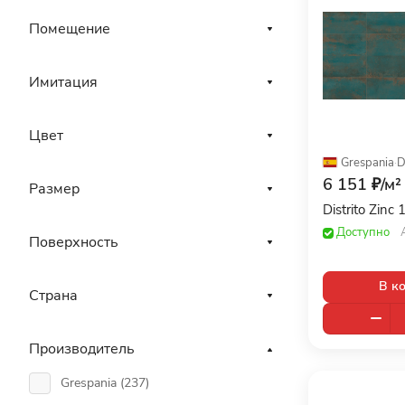
Помещение
Имитация
Цвет
Grespania
·
D
6 151 ₽/
м²
Размер
Distrito Zinc
Доступно
Поверхность
В к
Страна
Производитель
Grespania (
237
)