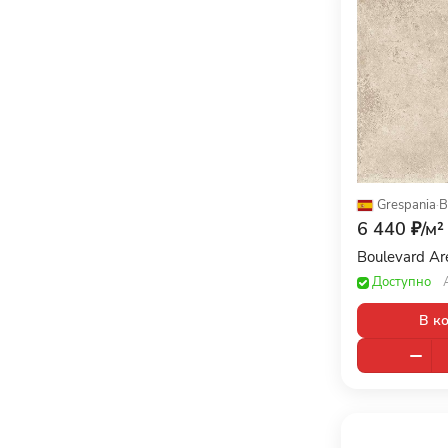
Grespania
·
B
6 440 ₽/
м²
Boulevard A
Доступно
В к