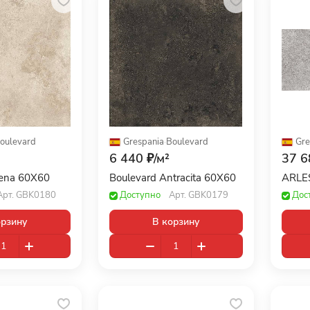
oulevard
Grespania
·
Boulevard
Gre
6 440 ₽/
м²
37 6
rena 60X60
Boulevard Antracita 60X60
Арт.
GBK0180
Доступно
Арт.
GBK0179
Дос
орзину
В корзину