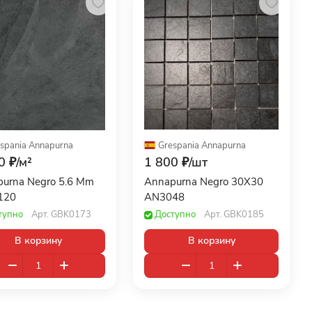
spania
·
Annapurna
Grespania
·
Annapurna
0 ₽/
м²
1 800 ₽/
шт
urna Negro 5.6 Mm
Annapurna Negro 30X30
120
AN3048
тупно
Арт.
GBK0173
Доступно
Арт.
GBK0185
В корзину
В корзину