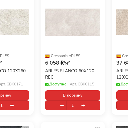
RLES
Grespania
·
ARLES
Gre
²
6 058 ₽/
м²
37 6
CO 120X260
ARLES BLANCO 60X120
ARLE
REC.
120X
Арт.
GBK0171
Доступно
Арт.
GBK0115
Дос
орзину
В корзину