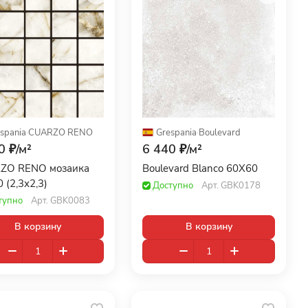
spania
·
CUARZO RENO
Grespania
·
Boulevard
0 ₽/
м²
6 440 ₽/
м²
ZO RENO мозаика
Boulevard Blanco 60X60
 (2,3х2,3)
Доступно
Арт.
GBK0178
тупно
Арт.
GBK0083
В корзину
В корзину