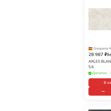
Grespania
·
A
28 987 ₽/
м
ARLES BLAN
5,6
Доступно
В к