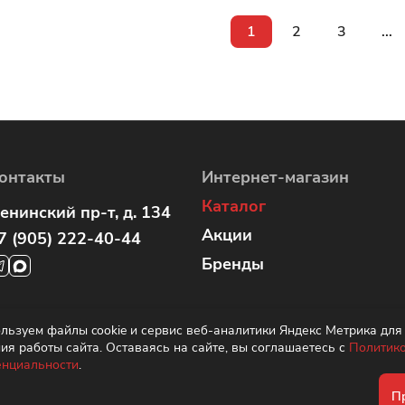
1
2
3
...
онтакты
Интернет-магазин
Каталог
енинский пр-т, д. 134
Акции
7 (905) 222-40-44
Бренды
оломяжский пр. 15, корп
льзуем файлы cookie и сервис веб-аналитики Яндекс Метрика для
ия работы сайта. Оставаясь на сайте, вы соглашаетесь с
Политик
7 (960) 283-67-89
нциальности
.
П