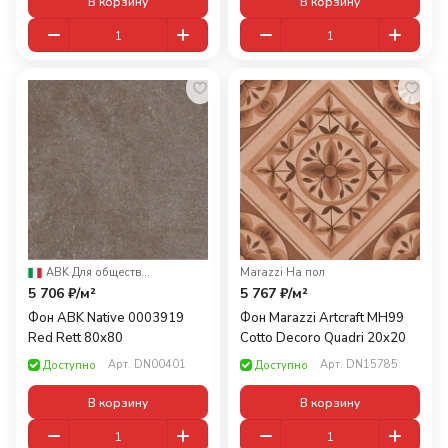
В корзину
В корзину
ABK
·
Для общественных помещений
Marazzi
·
На пол
5 706 ₽/
м²
5 767 ₽/
м²
Фон ABK Native 0003919
Фон Marazzi Artcraft MH99
Red Rett 80x80
Cotto Decoro Quadri 20x20
Арт.
DN00401
Арт.
DN15785
Доступно
Доступно
В корзину
В корзину