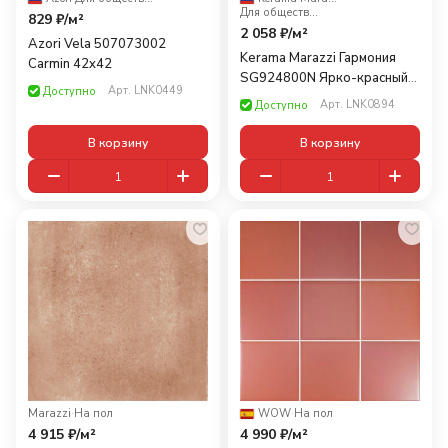
Для общественных помещений
829 ₽/
м²
2 058 ₽/
м²
Azori Vela 507073002
Kerama Marazzi Гармония
Carmin 42x42
SG924800N Ярко-красный
Арт.
LNK0449
Доступно
30x30
Арт.
LNK0894
Доступно
В корзину
В корзину
Marazzi
·
На пол
WOW
·
На пол
4 915 ₽/
м²
4 990 ₽/
м²