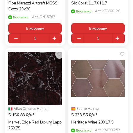
Фон Marazzi Artcraft MGSS
Six Coral 11.7X11.7
Cotto 20x20
Арт.
KDV00120
Доступно
Арт.
DN15767
Доступно
В корзину
В корзину
Atlas Concorde
·
На пол
Equipe
·
На пол
5 156.83 ₽/
м²
5 233.55 ₽/
м²
Marvel Edge Red Luxury Lapp
Heritage Wine 20X17.5
75X75
Арт.
KMTK0252
Доступно