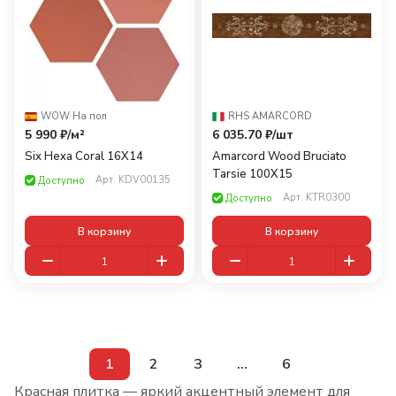
WOW
·
На пол
RHS
·
AMARCORD
5 990 ₽/
м²
6 035.70 ₽/
шт
Six Hexa Coral 16X14
Amarcord Wood Bruciato
Tarsie 100X15
Арт.
KDV00135
Доступно
Арт.
KTR0300
Доступно
В корзину
В корзину
1
2
3
...
6
Красная плитка — яркий акцентный элемент для