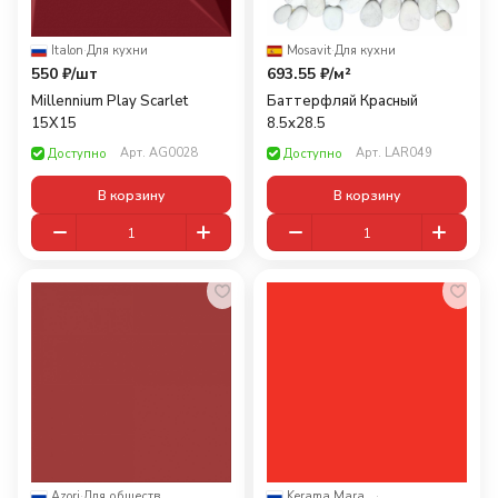
Italon
·
Для кухни
Mosavit
·
Для кухни
550 ₽/
шт
693.55 ₽/
м²
Millennium Play Scarlet
Баттерфляй Красный
15X15
8.5x28.5
Арт.
AG0028
Арт.
LAR049
Доступно
Доступно
В корзину
В корзину
Azori
·
Для общественных помещений
Kerama Marazzi
·