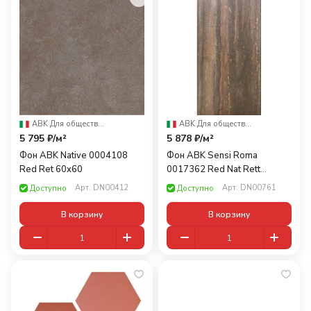
ABK
·
Для общественных помещений
ABK
·
Для общественных помещений
5 795 ₽/
м²
5 878 ₽/
м²
Фон ABK Native 0004108
Фон ABK Sensi Roma
Red Ret 60x60
0017362 Red Nat Rett
60x120
Арт.
DN00412
Арт.
DN00761
Доступно
Доступно
В корзину
В корзину