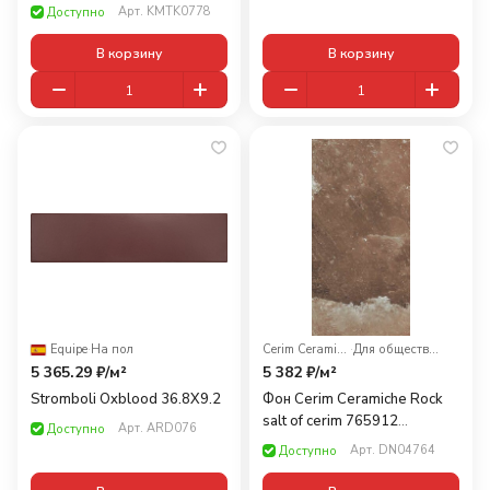
Арт.
KMTK0778
Доступно
В корзину
В корзину
Equipe
·
На пол
Cerim Ceramiche
·
Для общественных помещений
5 365.29 ₽/
м²
5 382 ₽/
м²
Stromboli Oxblood 36.8X9.2
Фон Cerim Ceramiche Rock
salt of cerim 765912
Арт.
ARD076
Доступно
Hawaiian Red Nat Ret 30x60
Арт.
DN04764
Доступно