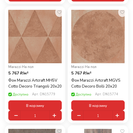
Marazzi
·
На пол
Marazzi
·
На пол
5 767 ₽/
м²
5 767 ₽/
м²
Фон Marazzi Artcraft MH5V
Фон Marazzi Artcraft MGVS
Cotto Decoro Triangoli 20x20
Cotto Decoro Bolli 20x20
Арт.
DN15779
Арт.
DN15774
Доступно
Доступно
В корзину
В корзину