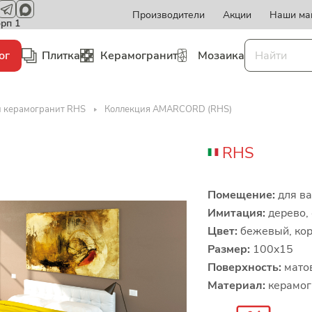
Производители
Акции
Наши ма
орп 1
ог
Плитка
Керамогранит
Мозаика
и керамогранит RHS
Коллекция AMARCORD (RHS)
RHS
Помещение:
для ва
Имитация:
дерево,
Цвет:
бежевый, кор
Размер:
100x15
Поверхность:
мато
Материал:
керамог