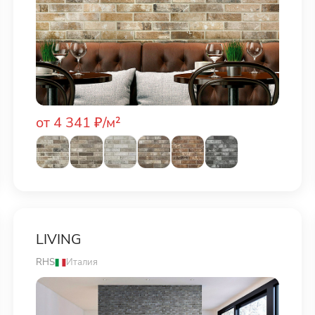
от 4 341 ₽/м²
LIVING
RHS
Италия