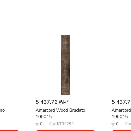
5 437.76 ₽/
м²
5 437.7
no
Amarcord Wood Bruciato
Amarcord
100X15
100X15
0
Арт.
KTR0299
0
Ар