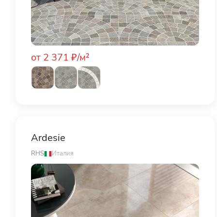
от 2 371 ₽/м²
Ardesie
RHS
Италия