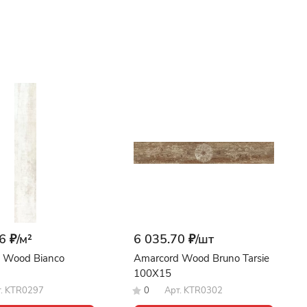
6 ₽/
м²
6 035.70 ₽/
шт
 Wood Bianco
Amarcord Wood Bruno Tarsie
100X15
т.
KTR0297
0
Арт.
KTR0302