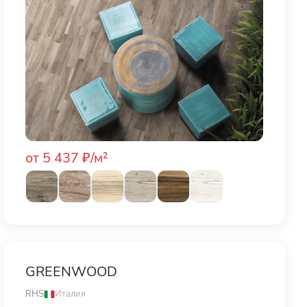
от 5 437 ₽/м²
GREENWOOD
RHS
Италия