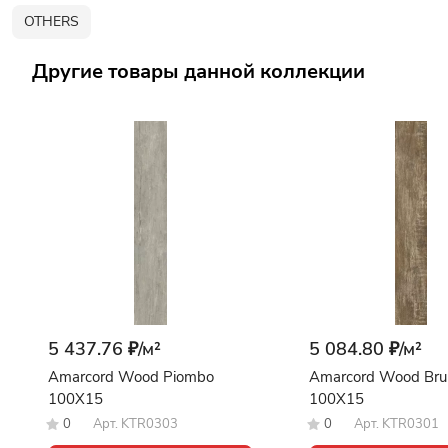
OTHERS
Другие товары данной коллекции
5 437.76 ₽/
м²
5 084.80 ₽/
м²
Amarcord Wood Piombo
Amarcord Wood Bru
100X15
100X15
0
Арт.
KTR0303
0
Арт.
KTR0301