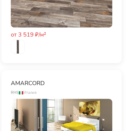
от 3 519 ₽/м²
AMARCORD
RHS
Италия