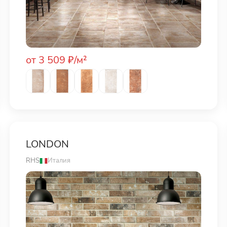
от 3 509 ₽/м²
LONDON
RHS
Италия