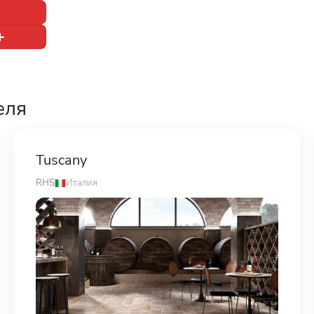
еля
Tuscany
RHS
Италия