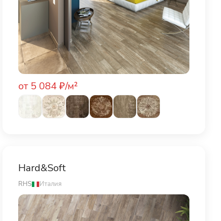
от 5 084 ₽/м²
Hard&Soft
RHS
Италия