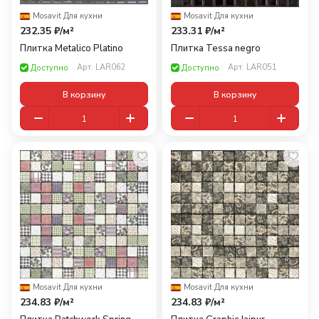
Mosavit
·
Для кухни
Mosavit
·
Для кухни
232.35 ₽/
м²
233.31 ₽/
м²
Плитка Metalico Platino
Плитка Tessa negro
Арт.
LAR062
Арт.
LAR051
Доступно
Доступно
В корзину
В корзину
Mosavit
·
Для кухни
Mosavit
·
Для кухни
234.83 ₽/
м²
234.83 ₽/
м²