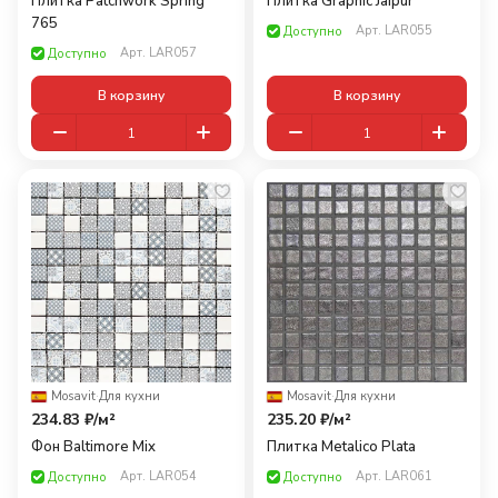
Плитка Patchwork Spring
Плитка Graphic Jaipur
765
Арт.
LAR055
Доступно
Арт.
LAR057
Доступно
В корзину
В корзину
Mosavit
·
Для кухни
Mosavit
·
Для кухни
234.83 ₽/
м²
235.20 ₽/
м²
Фон Baltimore Mix
Плитка Metalico Plata
Арт.
LAR054
Арт.
LAR061
Доступно
Доступно