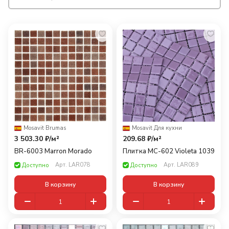
Mosavit
·
Brumas
Mosavit
·
Для кухни
3 503.30 ₽/
м²
209.68 ₽/
м²
BR-6003 Marron Morado
Плитка MC-602 Violeta 1039
Арт.
LAR078
Арт.
LAR089
Доступно
Доступно
В корзину
В корзину