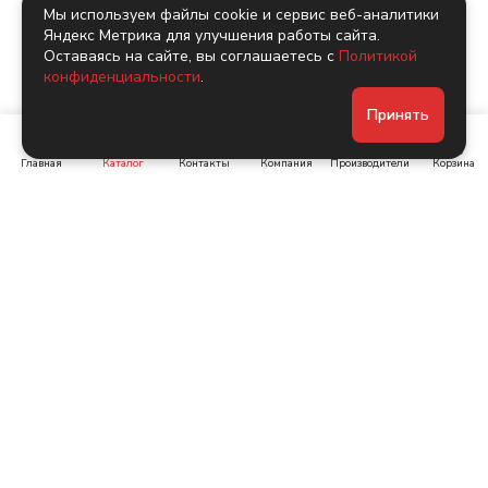
Мы используем файлы cookie и сервис веб-аналитики
Яндекс Метрика для улучшения работы сайта.
Оставаясь на сайте, вы соглашаетесь с
Политикой
конфиденциальности
.
Принять
Главная
Каталог
Контакты
Компания
Производители
Корзина
Ленинский пр-т, д. 134
Коломяжский пр. 15, корп
1
+7 (905) 222-40-44
+7 (960) 283-67-89
Интернет-магазин
Связаться с нами
Каталог
Акции
Бренды
Помощь
Условия оплаты
Компания