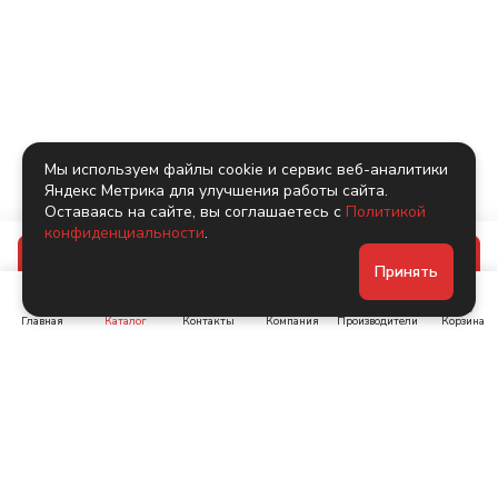
Мы используем файлы cookie и сервис веб-аналитики
Яндекс Метрика для улучшения работы сайта.
Оставаясь на сайте, вы соглашаетесь с
Политикой
конфиденциальности
.
В корзину
Принять
Главная
Каталог
Контакты
Компания
Производители
Корзина
Ленинский пр-т, д. 134
Коломяжский пр. 15, корп
1
+7 (905) 222-40-44
+7 (960) 283-67-89