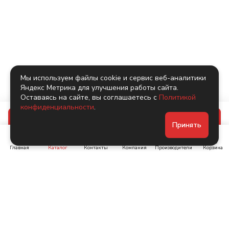
Мы используем файлы cookie и сервис веб-аналитики
Яндекс Метрика для улучшения работы сайта.
Оставаясь на сайте, вы соглашаетесь с
Политикой
конфиденциальности
.
В корзину
Принять
Главная
Каталог
Контакты
Компания
Производители
Корзина
Ленинский пр-т, д. 134
Коломяжский пр. 15, корп
1
+7 (905) 222-40-44
+7 (960) 283-67-89