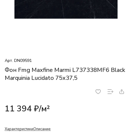
Арт.
DN09591
Фон Fmg Maxfine Marmi L737338MF6 Black
Marquinia Lucidato 75x37,5
11 394 ₽/
м²
Характеристики
Описание