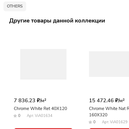
OTHERS
Другие товары данной коллекции
7 836.23 ₽/
м²
15 472.46 ₽/
м²
Chrome White Ret 40X120
Chrome White Nat R
160X320
0
Арт.
ViA01634
0
Арт.
ViA01629