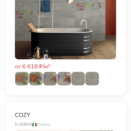
от 6 618 ₽/м²
COZY
FLAVIKER
Италия