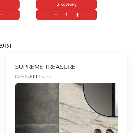
В корзину
еля
SUPREME TREASURE
FLAVIKER
Италия