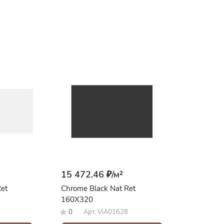
15 472.46 ₽/
м²
et
Chrome Black Nat Ret
160X320
0
Арт.
ViA01628