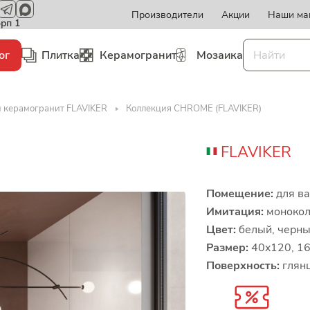
Производители
Акции
Наши ма
орп 1
ог
Плитка
Керамогранит
Мозаика
и керамогранит FLAVIKER
Коллекция CHROME (FLAVIKER)
FLAVIKER
Помещение:
для ва
Имитация:
монокол
Цвет:
белый, черн
Размер:
40x120, 1
Поверхность:
глянц