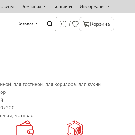
газины
Компания
Контакты
Информация
Корзина
Каталог
нной, для гостиной, для коридора, для кухни
ор
ый
60x320
евая, матовая