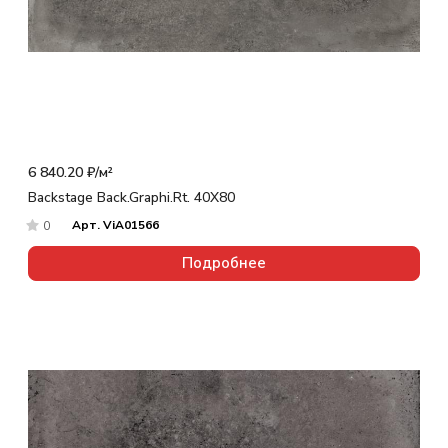
6 840.20 ₽/
м²
Backstage Back.Graphi.Rt. 40X80
Арт.
ViA01566
0
Подробнее