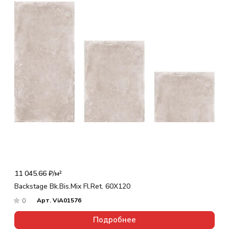
11 045.66 ₽/
м²
Backstage Bk.Bis.Mix Fl.Ret. 60X120
Арт.
ViA01576
0
Подробнее