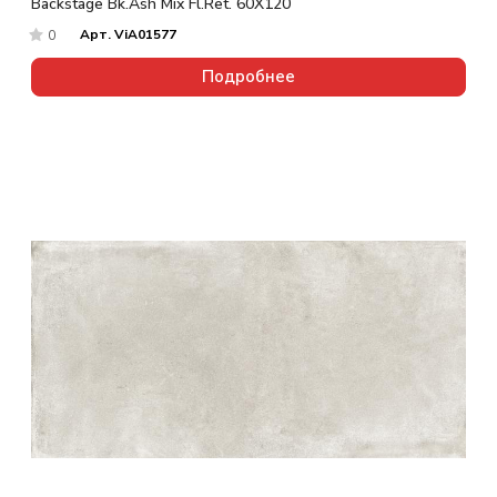
Backstage Bk.Ash Mix Fl.Ret. 60X120
Арт.
ViA01577
0
Подробнее