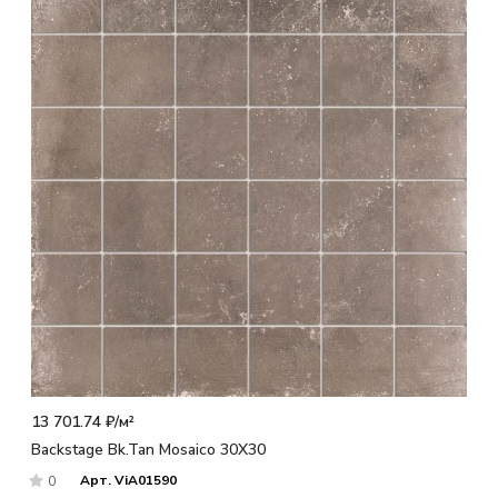
13 701.74 ₽/
м²
Backstage Bk.Tan Mosaico 30X30
Арт.
ViA01590
0