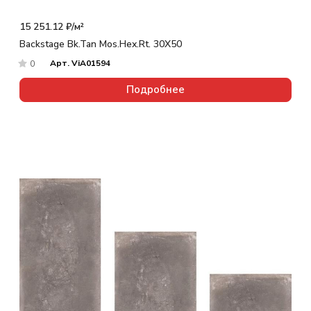
15 251.12 ₽/
м²
Backstage Bk.Tan Mos.Hex.Rt. 30X50
Арт.
ViA01594
0
Подробнее