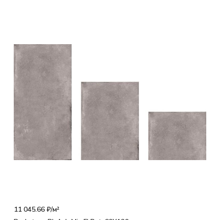
11 045.66 ₽/
м²