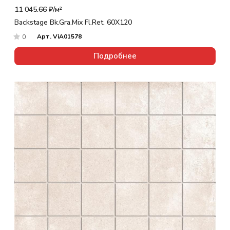
11 045.66 ₽/
м²
Backstage Bk.Gra.Mix Fl.Ret. 60X120
Арт.
ViA01578
0
Подробнее