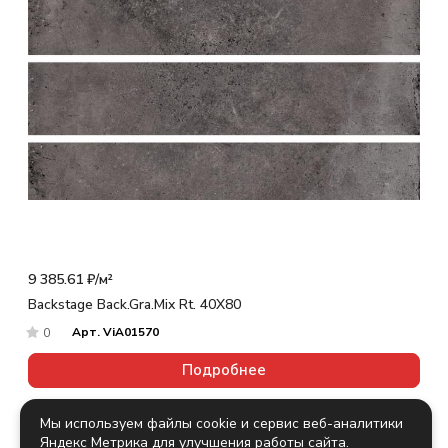
9 385.61 ₽/
м²
Backstage Back.Gra.Mix Rt. 40X80
Арт.
ViA01570
0
Подробнее
Мы используем файлы cookie и сервис веб-аналитики
Яндекс Метрика для улучшения работы сайта.