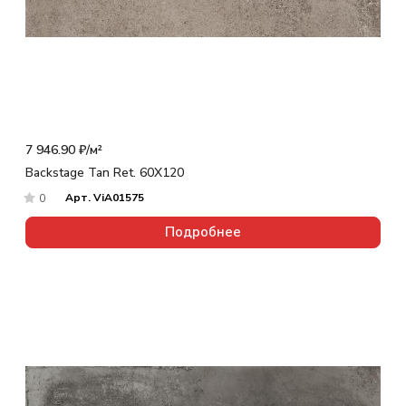
7 946.90 ₽/
м²
Backstage Tan Ret. 60X120
Арт.
ViA01575
0
Подробнее