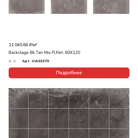
11 045.66 ₽/
м²
Backstage Bk.Tan Mix Fl.Ret. 60X120
Арт.
ViA01579
0
Подробнее