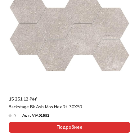
15 251.12 ₽/
м²
Backstage Bk.Ash Mos.Hex.Rt. 30X50
Арт.
ViA01592
0
Подробнее