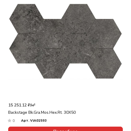
15 251.12 ₽/
м²
Backstage Bk.Gra.Mos.Hex.Rt. 30X50
Арт.
ViA01593
0