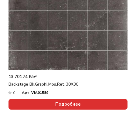
13 701.74 ₽/
м²
Backstage Bk.Graphi.Mos.Ret. 30X30
Арт.
ViA01589
0
Подробнее