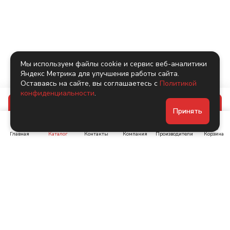
Мы используем файлы cookie и сервис веб-аналитики
Яндекс Метрика для улучшения работы сайта.
Оставаясь на сайте, вы соглашаетесь с
Политикой
конфиденциальности
.
В корзину
Принять
Главная
Каталог
Контакты
Компания
Производители
Корзина
Ленинский пр-т, д. 134
Коломяжский пр. 15, корп
1
+7 (905) 222-40-44
+7 (960) 283-67-89
Интернет-магазин