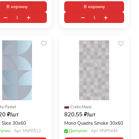
В корзину
В корзину
to
·
Pastel
Creto
·
Mono
20 ₽/
шт
820.55 ₽/
шт
l Slice 30x60
Mono Quadra Smoke 30x60
тупно
Арт.
MSP0512
Доступно
Арт.
MSP0445