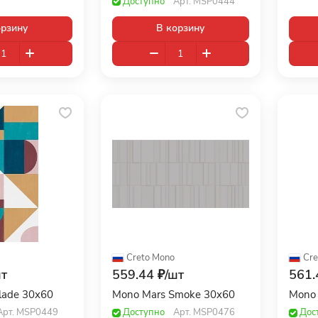
Доступно
Арт.
MSP0444
орзину
В корзину
Creto
·
Mono
Cre
т
559.44 ₽/
шт
561.
lade 30x60
Mono Mars Smoke 30x60
Mono 
Арт.
MSP0449
Доступно
Арт.
MSP0476
Дос