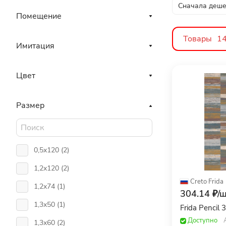
Сначала деш
Помещение
Товары
1
Имитация
Цвет
Размер
0,5x120 (
2
)
1,2x120 (
2
)
Creto
·
Frida
1,2x74 (
1
)
304.14 ₽/
ш
1,3x50 (
1
)
Frida Pencil
Доступно
1,3x60 (
2
)