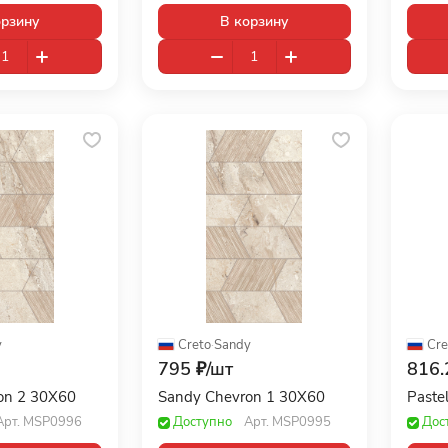
орзину
В корзину
y
Creto
·
Sandy
Cre
795 ₽/
шт
816.
on 2 30X60
Sandy Chevron 1 30X60
Paste
Арт.
MSP0996
Доступно
Арт.
MSP0995
Дос