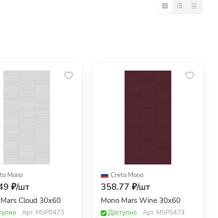
to
·
Mono
Creto
·
Mono
49 ₽/
шт
358.77 ₽/
шт
Mars Cloud 30x60
Mono Mars Wine 30x60
тупно
Арт.
MSP0473
Доступно
Арт.
MSP0474