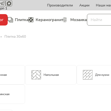
Производители
Акции
Наши ма
орп 1
ог
Плитка
Керамогранит
Мозаика
Плитка 30x60
енная
Напольная
Для кухни
янская