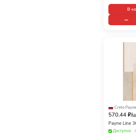
Art & Natura (
0
)
В к
11,7x11,7 (
6
)
Arte (
0
)
118x22 (
3
)
Ascot (
0
)
118x258 (
1
)
Atlas Concorde (
0
)
118x45 (
7
)
Atlas Concorde Russia (
0
)
118x59 (
5
)
ATRIVM (
0
)
119,3x44,63 (
9
)
Ava (
0
)
119,5x22,7 (
6
)
Axima (
0
)
119,7x59,7 (
2
)
Azori (
0
)
119,8x119,8 (
16
)
AZTECA (
0
)
Creto
·
Payn
119,8x209,8 (
1
)
570.44 ₽/
ш
AZUVI (
0
)
119,8x239,8 (
7
)
Payne Line 
Baldocer (
0
)
119x119 (
4
)
Доступно