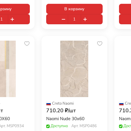
орзину
В корзину
e
Creto
·
Naomi
Cre
т
710.20 ₽/
шт
710.
30X60
Naomi Nude 30x60
Naomi
Арт.
MSP0934
Доступно
Арт.
MSP0486
Дос