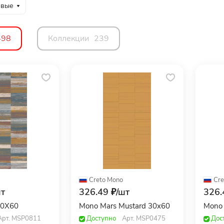
евые
498
Коллекции
239
Creto
·
Mono
Cre
т
326.49 ₽/
шт
326.
 30X60
Mono Mars Mustard 30x60
Mono 
Арт.
MSP0811
Доступно
Арт.
MSP0475
Дос