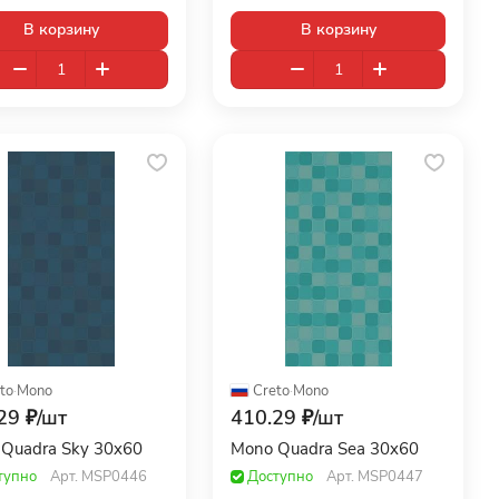
В корзину
В корзину
to
·
Mono
Creto
·
Mono
29 ₽/
шт
410.29 ₽/
шт
Quadra Sky 30x60
Mono Quadra Sea 30x60
тупно
Арт.
MSP0446
Доступно
Арт.
MSP0447