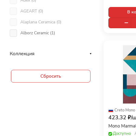
Adex (
0
)
100x33 (
24
)
AGEART (
0
)
В к
100x33,3 (
13
)
Alaplana Ceramica (
0
)
100x35 (
8
)
Alborz Ceramic (
1
)
10x10 (
85
)
Alma Ceramica (
0
)
10x100 (
4
)
Коллекция
Altacera (
0
)
10x20 (
38
)
Aparici (
0
)
10x25 (
2
)
Сбросить
Apavisa Porcelanico (
0
)
10x30 (
125
)
APE (
0
)
10x40 (
14
)
Arcana (
0
)
10x60 (
38
)
Argenta (
8
)
Creto
·
Mono
11,55x11,55 (
16
)
423.32 ₽/
ш
Ariana (
18
)
11,5x29,8 (
1
)
Mono Marma
Ariostea (
0
)
Доступно
11,5x59,8 (
1
)