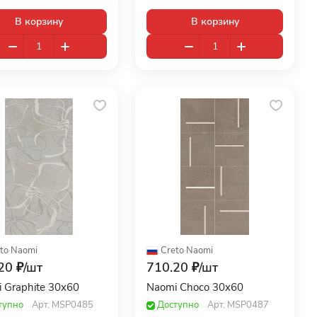
В корзину
В корзину
to
·
Naomi
Creto
·
Naomi
20 ₽/
шт
710.20 ₽/
шт
 Graphite 30x60
Naomi Choco 30x60
тупно
Арт.
MSP0485
Доступно
Арт.
MSP0487