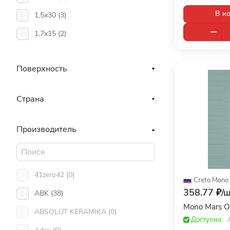
В к
1,5x30 (
3
)
1,7x15 (
2
)
10,1x11,6 (
12
)
Поверхность
10,5x56 (
1
)
100x10 (
11
)
Страна
100x100 (
178
)
100x15 (
11
)
Производитель
100x180 (
1
)
100x20 (
10
)
41zero42 (
0
)
Creto
·
Mono
100x29 (
3
)
358.77 ₽/
ш
ABK (
38
)
100x300 (
86
)
Mono Mars O
ABSOLUT KERAMIKA (
0
)
100x32,5 (
8
)
Доступно