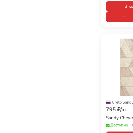
Benadresa (
0
)
119x59 (
1
)
В к
BIEN SERAMIK (
0
)
11x11 (
9
)
Bonaparte (
0
)
11x22 (
3
)
Brennero (
9
)
12,4x10,7 (
2
)
Caesar (
0
)
12,4x10,8 (
4
)
Casa Dolce Casa (
0
)
12,5x12,5 (
26
)
Casalgrande Padana (
0
)
12,5x25 (
4
)
CE.SI (
0
)
1200x195 (
9
)
CERACASA (
0
)
120x120 (
994
)
Ceramiche Grazia (
0
)
120x15 (
5
)
Creto
·
Sand
Ceramiche Supergres (
0
)
795 ₽/
шт
120x19,3 (
1
)
Sandy Chevr
Ceramika Konskie (
3
)
120x19,7 (
4
)
Доступно
CERCOM (
0
)