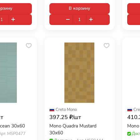
орзину
В корзину
Creto
·
Mono
Cre
т
397.25 ₽/
шт
410.
cean 30x60
Mono Quadra Mustard
Mono 
30x60
Арт.
MSP0477
Дос