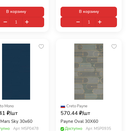
В корзину
В корзину
to
·
Mono
Creto
·
Payne
41 ₽/
шт
570.44 ₽/
шт
Mars Sky 30x60
Payne Oval 30X60
тупно
Арт.
MSP0478
Доступно
Арт.
MSP0935