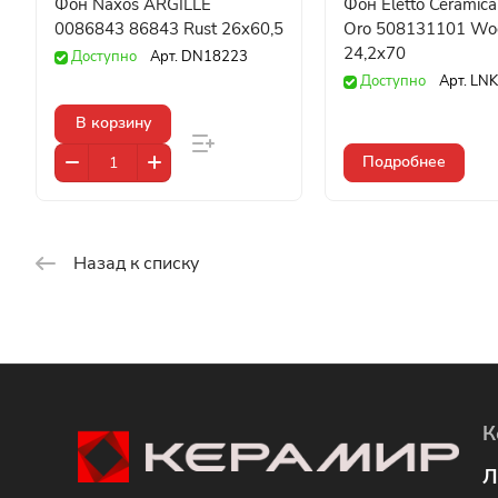
Фон Naxos ARGILLE
Фон Eletto Ceramica
0086843 86843 Rust 26x60,5
Oro 508131101 Wo
24,2x70
Доступно
Арт.
DN18223
Доступно
Арт.
LNK
В корзину
Подробнее
Назад к списку
К
Л