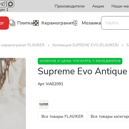
Производители
Акции
Наши ма
орп 1
ог
Плитка
Керамогранит
Мозаика
и керамогранит FLAVIKER
Коллекция SUPREME EVO (FLAVIKER)
S
НАЛИЧИЕ И ЦЕНЫ УТОЧНЯТЬ У МЕНЕДЖЕРОВ
Supreme Evo Antique
Арт.
ViA02091
Все товары FLAVIKER
Все товары категор