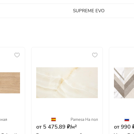
SUPREME EVO
нная
Pamesa
·
На пол
от 5 475.89 ₽/
м²
от 990 ₽