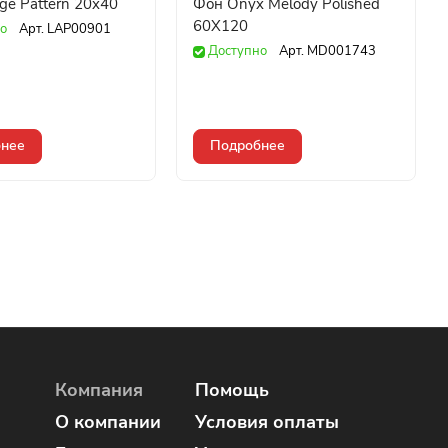
ge Pattern 20x40
Фон Onyx Melody Polished
60X120
о
Арт.
LAP00901
Доступно
Арт.
MD001743
нее
Подробнее
Компания
Помощь
О компании
Условия оплаты