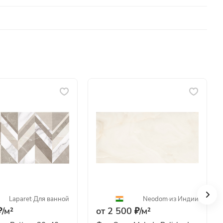
Laparet
·
Для ванной
Neodom
·
из Индии
/
м²
от 2 500 ₽/
м²