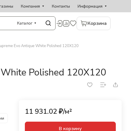
газины
Компания
Контакты
Информация
Корзина
Каталог
upreme Evo Antique White Polished 120X120
 White Polished 120X120
11 931.02 ₽/
м²
ии
В корзину