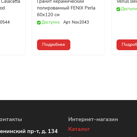
 Calacatta
Гранит керамический
Venus Bei
od
полированный FENIX Perla
Доступн
60x120 см
0544
Доступно
Арт.
Nov2043
Подробнее
Подроб
онтакты
Интернет-магазин
Каталог
енинский пр-т, д. 134