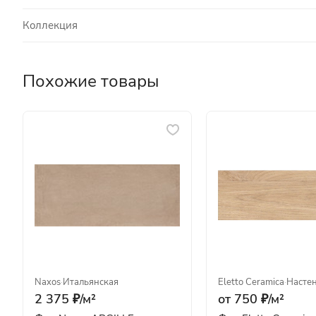
Коллекция
Похожие товары
Naxos
·
Итальянская
Eletto Ceramica
·
Насте
2 375 ₽/
м²
от 750 ₽/
м²