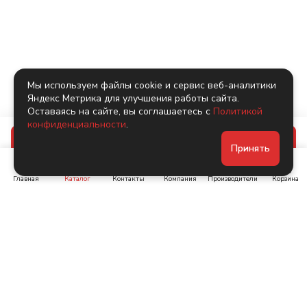
Мы используем файлы cookie и сервис веб-аналитики
Яндекс Метрика для улучшения работы сайта.
Оставаясь на сайте, вы соглашаетесь с
Политикой
конфиденциальности
.
В корзину
Принять
Главная
Каталог
Контакты
Компания
Производители
Корзина
Ленинский пр-т, д. 134
Коломяжский пр. 15, корп
1
+7 (905) 222-40-44
+7 (960) 283-67-89
Интернет-магазин