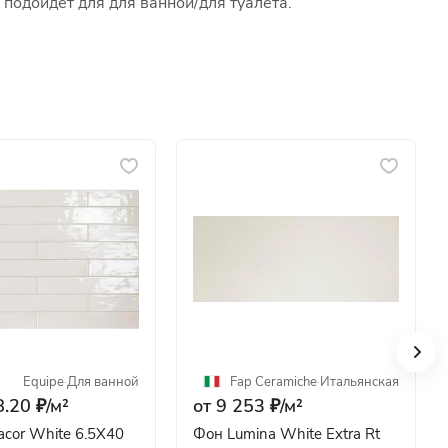
 подойдет для для ванной/для туалета.
Equipe
·
Для ванной
Fap Ceramiche
·
Итальянская
.20 ₽/
м²
от 9 253 ₽/
м²
Фон Manacor White 6.5X40
Фон Lumina White Extra Rt