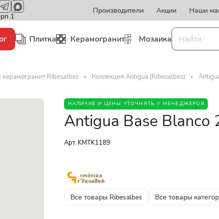
Производители
Акции
Наши ма
орп 1
ог
Плитка
Керамогранит
Мозаика
 керамогранит Ribesalbes
Коллекция Antigua (Ribesalbes)
Antigu
НАЛИЧИЕ И ЦЕНЫ УТОЧНЯТЬ У МЕНЕДЖЕРОВ
Antigua Base Blanco
Арт.
KMTK1189
Все товары Ribesalbes
Все товары катего