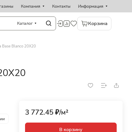
газины
Компания
Контакты
Информация
Корзина
Каталог
a Base Blanco 20X20
 20X20
3 772.45 ₽/
м²
рии
В корзину