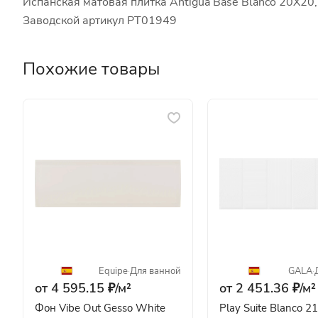
Испанская матовая плитка Antigua Base Blanco 20X20,
Заводской артикул PT01949
Похожие товары
Equipe
·
Для ванной
GALA
·
от 4 595.15 ₽/
м²
от 2 451.36 ₽/
м²
Фон Vibe Out Gesso White
Play Suite Blanco 2