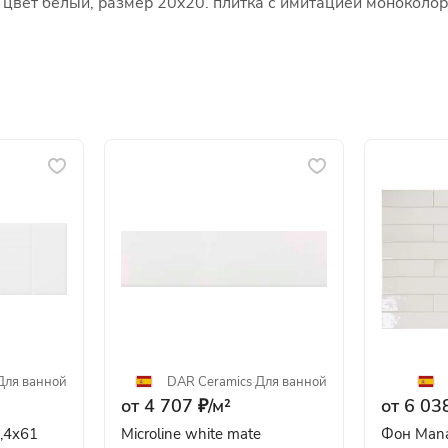
 цвет белый, размер 20x20. плитка с имитацией моноколор
Для ванной
DAR Сeramics
·
Для ванной
от 4 707 ₽/
м²
от 6 038
1,4x61
Microline white mate