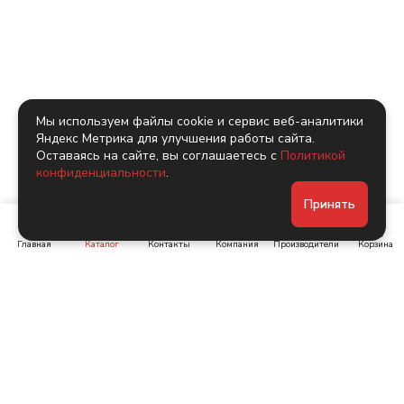
Мы используем файлы cookie и сервис веб-аналитики
Яндекс Метрика для улучшения работы сайта.
Оставаясь на сайте, вы соглашаетесь с
Политикой
конфиденциальности
.
Принять
Главная
Каталог
Контакты
Компания
Производители
Корзина
Ленинский пр-т, д. 134
Коломяжский пр. 15, корп
1
+7 (905) 222-40-44
+7 (960) 283-67-89