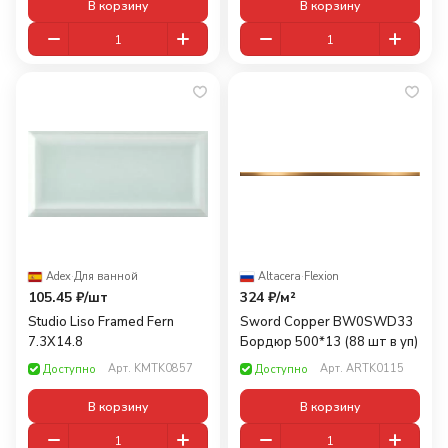
В корзину
В корзину
Adex
·
Для ванной
Altacera
·
Flexion
105.45 ₽/
шт
324 ₽/
м²
Studio Liso Framed Fern
Sword Copper BW0SWD33
7.3X14.8
Бордюр 500*13 (88 шт в уп)
Арт.
KMTK0857
Арт.
ARTK0115
Доступно
Доступно
В корзину
В корзину