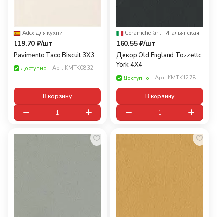
Adex
·
Для кухни
Ceramiche Grazia
·
Итальянская
119.70 ₽/
шт
160.55 ₽/
шт
Pavimento Taco Biscuit 3X3
Декор Old England Tozzetto
York 4X4
Арт.
KMTK0832
Доступно
Арт.
KMTK1278
Доступно
В корзину
В корзину