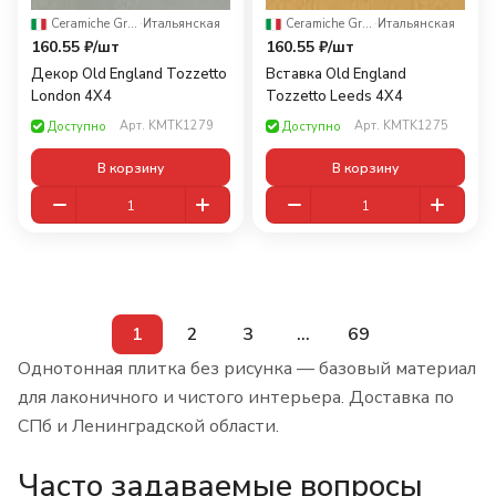
Ceramiche Grazia
·
Итальянская
Ceramiche Grazia
·
Итальянская
160.55 ₽/
шт
160.55 ₽/
шт
Декор Old England Tozzetto
Вставка Old England
London 4X4
Tozzetto Leeds 4X4
Арт.
KMTK1279
Арт.
KMTK1275
Доступно
Доступно
В корзину
В корзину
1
2
3
...
69
Однотонная плитка без рисунка — базовый материал
для лаконичного и чистого интерьера. Доставка по
СПб и Ленинградской области.
Часто задаваемые вопросы