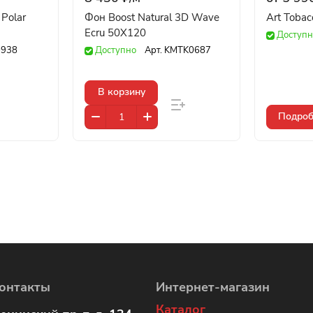
Polar
Фон Boost Natural 3D Wave
Art Toba
Ecru 50X120
Доступн
938
Доступно
Арт.
KMTK0687
В корзину
Подроб
онтакты
Интернет-магазин
Каталог