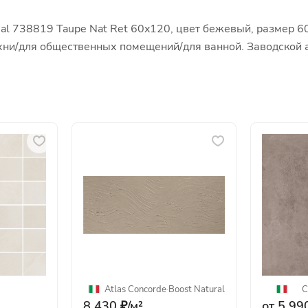
ial 738819 Taupe Nat Ret 60x120, цвет бежевый, размер 6
кухни/для общественных помещений/для ванной. Заводской
Atlas Concorde
·
Boost Natural
C
8 430 ₽/
м²
от 5 990