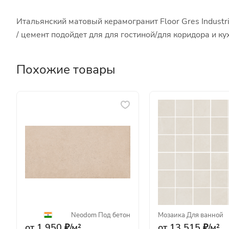
Итальянский матовый керамогранит Floor Gres Industr
/ цемент подойдет для для гостиной/для коридора и 
Похожие товары
Neodom
·
Под бетон
Мозаика
·
Для ванной
от 1 950 ₽/
м²
от 13 515 ₽/
м²