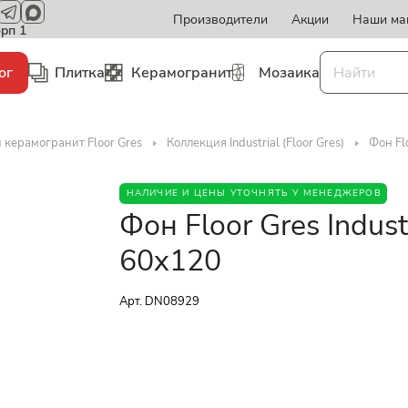
Производители
Акции
Наши ма
орп 1
ог
Плитка
Керамогранит
Мозаика
 керамогранит Floor Gres
Коллекция Industrial (Floor Gres)
Фон Fl
НАЛИЧИЕ И ЦЕНЫ УТОЧНЯТЬ У МЕНЕДЖЕРОВ
Фон Floor Gres Indus
60x120
Арт.
DN08929