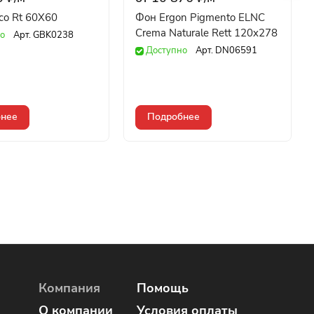
cco Rt 60X60
Фон Ergon Pigmento ELNC
Crema Naturale Rett 120x278
о
Арт.
GBK0238
Доступно
Арт.
DN06591
нее
Подробнее
Компания
Помощь
О компании
Условия оплаты