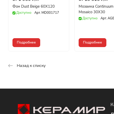
Фон Dust Beige 60X120
Мозаика Continuum 
Mosaico 30X30
Доступно
Арт.
MD001717
Доступно
Арт.
AG0
Подробнее
Подробнее
Назад к списку
К