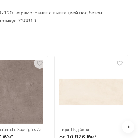
0x120. керамогранит с имитацией под бетон
 артикул 738819
eramiche Supergres
·
Art
Ergon
·
Под бетон
 ₽/
м²
от 10 876 ₽/
м²