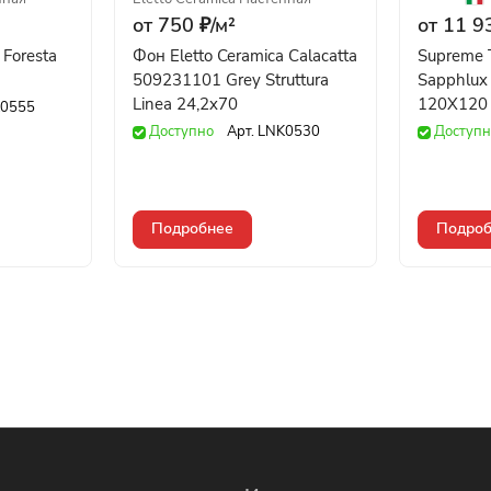
от 750 ₽/
м²
от 11 9
 Foresta
Фон Eletto Ceramica Calacatta
Supreme T
509231101 Grey Struttura
Sapphlux 
Linea 24,2x70
120X120
0555
Доступно
Арт.
LNK0530
Доступн
Подробнее
Подроб