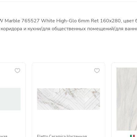
 W Marble 765527 White High-Glo 6mm Ret 160x280, цвет 
я коридора и кухни/для общественных помещений/для ванн
нная
Eletto Ceramica
·
Настенная