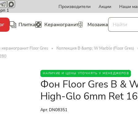
Производители
Акции
Наши ма
орп 1
ог
Плитка
Керамогранит
Мозаика
 керамогранит Floor Gres
Коллекция B &amp; W Marble (Floor Gres)
x280
НАЛИЧИЕ И ЦЕНЫ УТОЧНЯТЬ У МЕНЕДЖЕРОВ
Фон Floor Gres B & 
High-Glo 6mm Ret 1
Арт.
DN08351