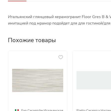
Итальянский глянцевый керамогранит Floor Gres B &
имитацией под мрамор подойдет для для гостиной/дл
Похожие товары
Fap Ceramiche
·
Итальянская
Eletto Ceramica
·
Насте