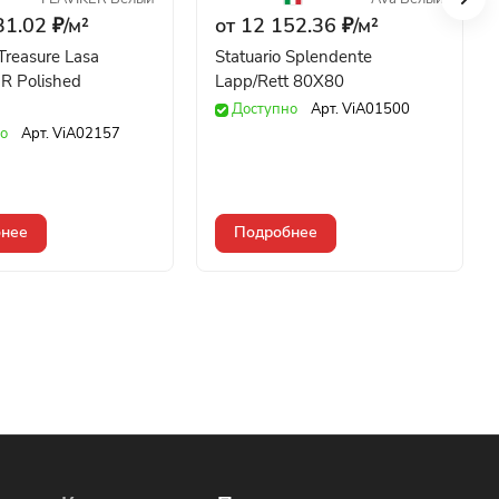
31.02 ₽/
м²
от 12 152.36 ₽/
м²
reasure Lasa
Statuario Splendente
R Polished
Lapp/Rett 80X80
Доступно
Арт.
ViA01500
о
Арт.
ViA02157
нее
Подробнее