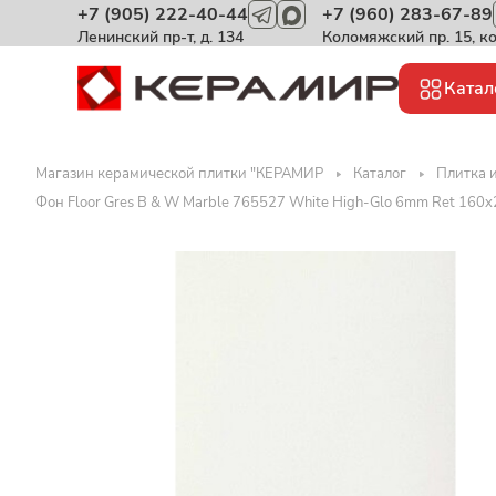
+7 (905) 222-40-44
+7 (960) 283-67-89
Ленинский пр-т, д. 134
Коломяжский пр. 15, к
Катал
Магазин керамической плитки "КЕРАМИР
Каталог
Плитка и
Фон Floor Gres B & W Marble 765527 White High-Glo 6mm Ret 160