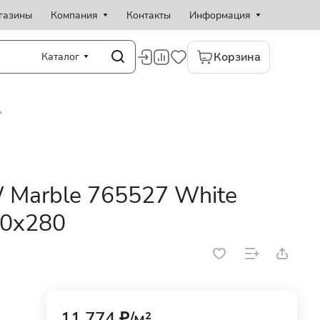
газины
Компания
Контакты
Информация
Корзина
Каталог
W Marble 765527 White
60x280
11 774 ₽/
м²