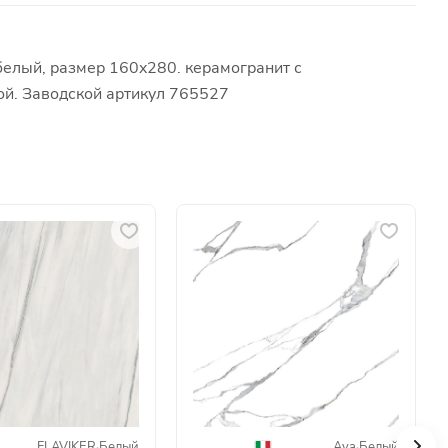
белый, размер 160x280. керамогранит с
ой. Заводской артикул 765527
FLAVIKER
·
Белый
Ava
·
Белый