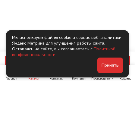
Мы используем файлы cookie и сервис веб-аналитики
Яндекс Метрика для улучшения работы сайта.
Оставаясь на сайте, вы соглашаетесь с
Политикой
конфиденциальности
.
В корзину
Принять
Главная
Каталог
Контакты
Компания
Производители
Корзина
Ленинский пр-т, д. 134
Коломяжский пр. 15, корп
1
+7 (905) 222-40-44
+7 (960) 283-67-89
Интернет-магазин