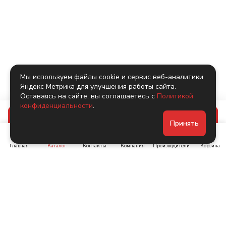
Мы используем файлы cookie и сервис веб-аналитики
Яндекс Метрика для улучшения работы сайта.
Оставаясь на сайте, вы соглашаетесь с
Политикой
конфиденциальности
.
В корзину
Принять
Главная
Каталог
Контакты
Компания
Производители
Корзина
Ленинский пр-т, д. 134
Коломяжский пр. 15, корп
1
+7 (905) 222-40-44
+7 (960) 283-67-89