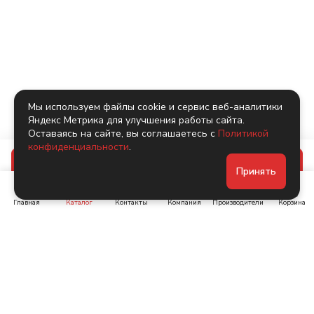
Мы используем файлы cookie и сервис веб-аналитики
Яндекс Метрика для улучшения работы сайта.
Оставаясь на сайте, вы соглашаетесь с
Политикой
конфиденциальности
.
В корзину
Принять
Главная
Каталог
Контакты
Компания
Производители
Корзина
Ленинский пр-т, д. 134
Коломяжский пр. 15, корп
1
+7 (905) 222-40-44
+7 (960) 283-67-89