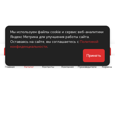
Мы используем файлы cookie и сервис веб-аналитики
Яндекс Метрика для улучшения работы сайта.
Оставаясь на сайте, вы соглашаетесь с
Политикой
конфиденциальности
.
В корзину
Принять
Главная
Каталог
Контакты
Компания
Производители
Корзина
Ленинский пр-т, д. 134
Коломяжский пр. 15, корп
1
+7 (905) 222-40-44
+7 (960) 283-67-89
Интернет-магазин