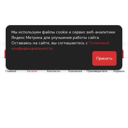
Мы используем файлы cookie и сервис веб-аналитики
Яндекс Метрика для улучшения работы сайта.
Оставаясь на сайте, вы соглашаетесь с
Политикой
конфиденциальности
.
В корзину
Принять
Главная
Каталог
Контакты
Компания
Производители
Корзина
Ленинский пр-т, д. 134
Коломяжский пр. 15, корп
1
+7 (905) 222-40-44
+7 (960) 283-67-89
Интернет-магазин
Связаться с нами