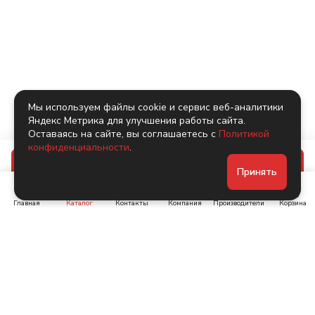
Мы используем файлы cookie и сервис веб-аналитики
Яндекс Метрика для улучшения работы сайта.
Оставаясь на сайте, вы соглашаетесь с
Политикой
конфиденциальности
.
В корзину
Принять
Главная
Каталог
Контакты
Компания
Производители
Корзина
Ленинский пр-т, д. 134
Коломяжский пр. 15, корп
1
+7 (905) 222-40-44
+7 (960) 283-67-89