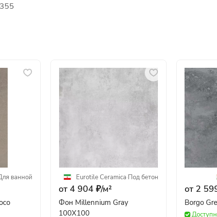
8355
Для ванной
Eurotile Ceramica
·
Под бетон
от 4 904 ₽/
м²
от 2 599
oco
Фон Millennium Gray
Borgo Gr
100X100
Доступн