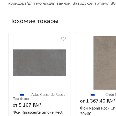
коридора/для кухни/для ванной. Заводской артикул 8
Похожие товары
Atlas Concorde Russia
·
Creto
·
Под бетон
от 1 367.40 ₽/
м²
от 5 167 ₽/
м²
Фон Naomi Rock Ch
Фон Rinascente Smoke Rect
30x60