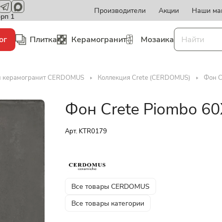
Производители
Акции
Наши ма
орп 1
ог
Плитка
Керамогранит
Мозаика
и керамогранит CERDOMUS
Коллекция Crete (CERDOMUS)
Фон C
Фон Crete Piombo 6
Арт.
KTR0179
Все товары CERDOMUS
Все товары категории