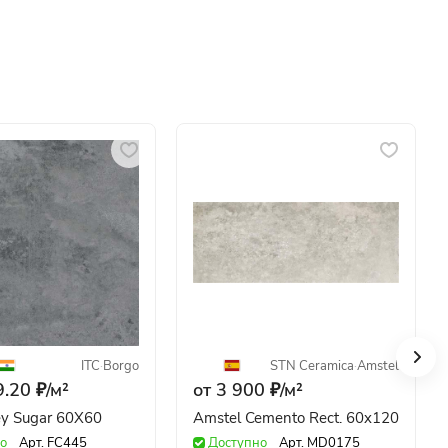
ITC
·
Borgo
STN Ceramica
·
Amstel
.20 ₽/
м²
от 3 900 ₽/
м²
ey Sugar 60X60
Amstel Cemento Rect. 60x120
о
Арт.
FC445
Доступно
Арт.
MD0175