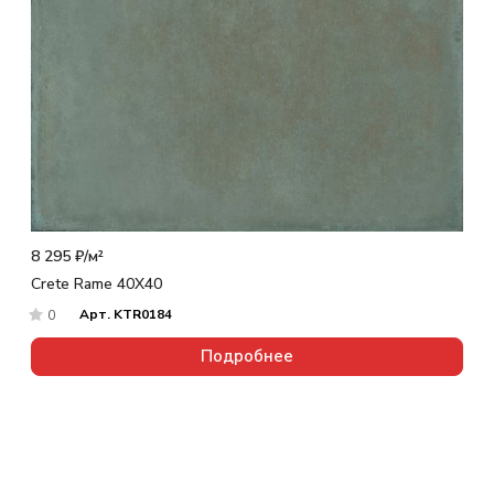
8 295 ₽/
м²
Crete Rame 40X40
Арт.
KTR0184
0
Подробнее