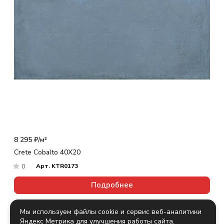
8 295 ₽/
м²
Crete Cobalto 40X20
Арт.
KTR0173
0
Подробнее
Мы используем файлы cookie и сервис веб-аналитики
Яндекс Метрика для улучшения работы сайта.