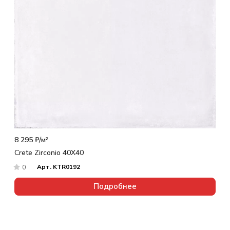
8 295 ₽/
м²
Crete Zirconio 40X40
Арт.
KTR0192
0
Подробнее