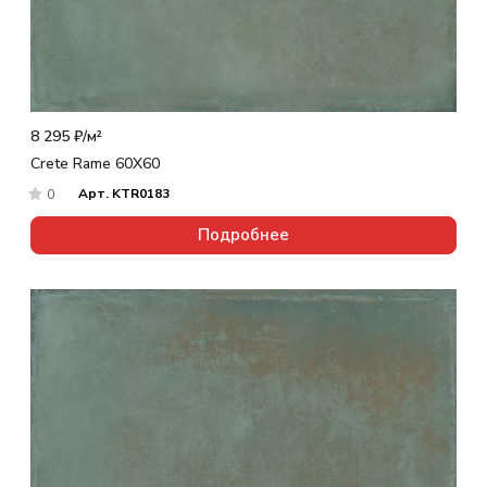
8 295 ₽/
м²
Crete Rame 60X60
Арт.
KTR0183
0
Подробнее