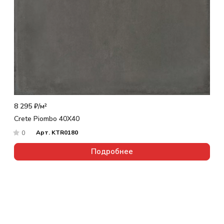
8 295 ₽/
м²
Crete Piombo 40X40
Арт.
KTR0180
0
Подробнее