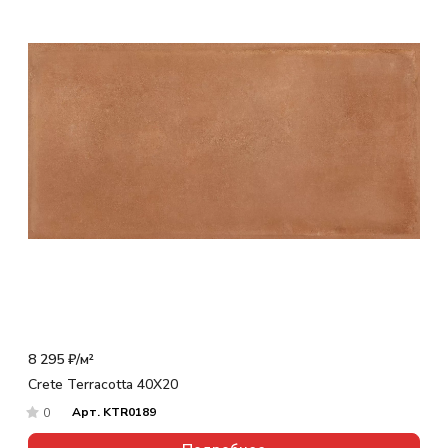
8 295 ₽/
м²
Crete Terracotta 40X20
Арт.
KTR0189
0