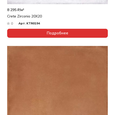
8 295 ₽/
м²
Crete Zirconio 20X20
Арт.
KTR0194
0
Подробнее