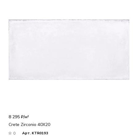
8 295 ₽/
м²
Crete Zirconio 40X20
Арт.
KTR0193
0