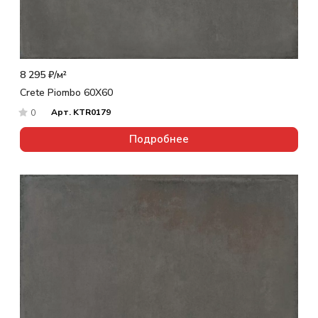
8 295 ₽/
м²
Crete Piombo 60X60
Арт.
KTR0179
0
Подробнее