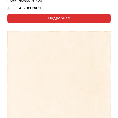
Crete Piombo 20X20
Арт.
KTR0182
0
Подробнее