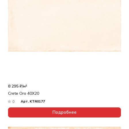
8 295 ₽/
м²
Crete Oro 40X20
Арт.
KTR0177
0
Подробнее