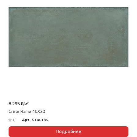
8 295 ₽/
м²
Crete Rame 40X20
Арт.
KTR0185
0
Подробнее