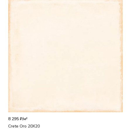
8 295 ₽/
м²
Crete Oro 20X20