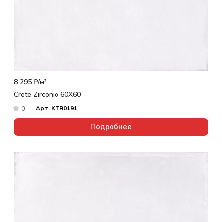
8 295 ₽/
м²
Crete Zirconio 60X60
Арт.
KTR0191
0
Подробнее