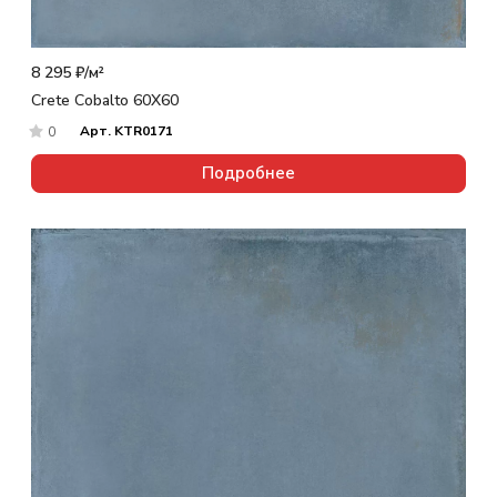
8 295 ₽/
м²
Crete Cobalto 60X60
Арт.
KTR0171
0
Подробнее