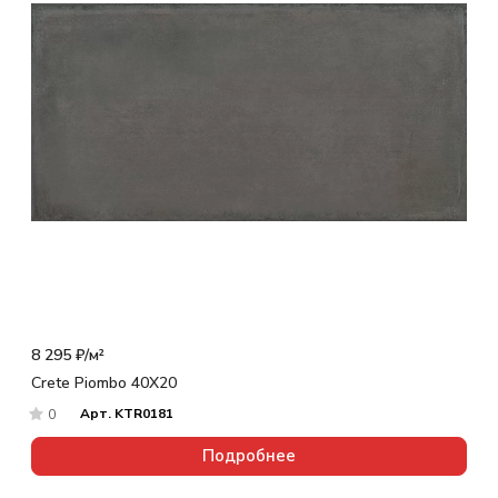
8 295 ₽/
м²
Crete Piombo 40X20
Арт.
KTR0181
0
Подробнее