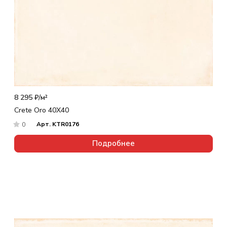
8 295 ₽/
м²
Crete Oro 40X40
Арт.
KTR0176
0
Подробнее