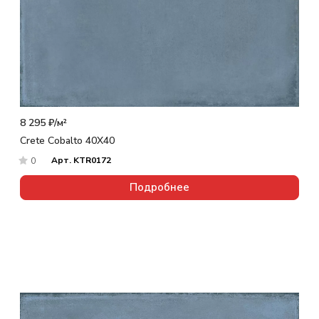
8 295 ₽/
м²
Crete Cobalto 40X40
Арт.
KTR0172
0
Подробнее