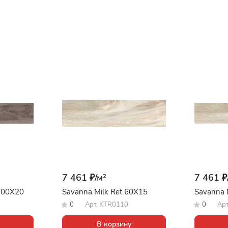
7 461 ₽/
м²
7 461 ₽
 100X20
Savanna Milk Ret 60X15
Savanna 
0
Арт.
KTR0110
0
Ар
В корзину