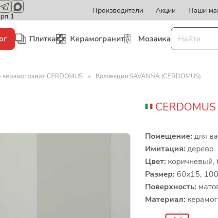
Производители
Акции
Наши ма
орп 1
ог
Плитка
Керамогранит
Мозаика
и керамогранит CERDOMUS
Коллекция SAVANNA (CERDOMUS)
CERDOMUS
Помещение:
для ва
Имитация:
дерево
Цвет:
коричневый, 
Размер:
60x15, 100
Поверхность:
мато
Материал:
керамог