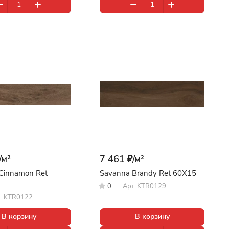
/
м²
7 461 ₽/
м²
Cinnamon Ret
Savanna Brandy Ret 60X15
0
Арт.
KTR0129
т.
KTR0122
В корзину
В корзину