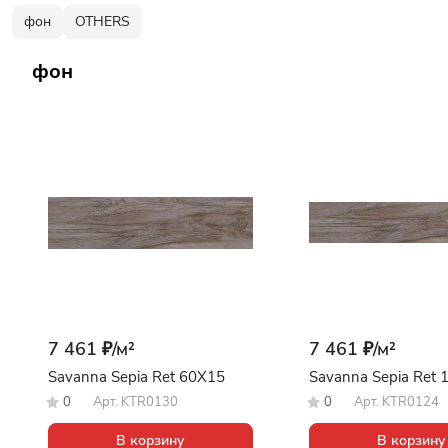
фон
OTHERS
фон
7 461 ₽/
м²
7 461 ₽/
м²
Savanna Sepia Ret 60X15
Savanna Sepia Ret
0
Арт.
KTR0130
0
Арт.
KTR0124
В корзину
В корзину