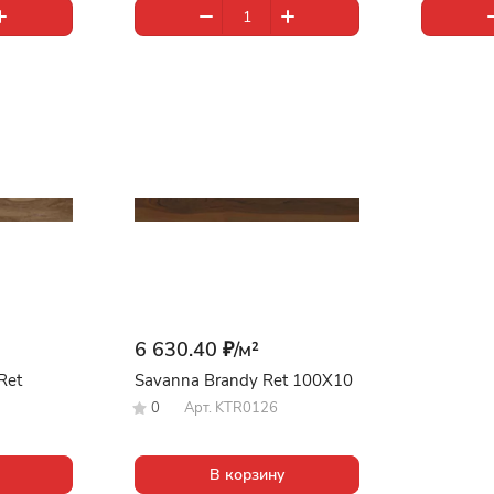
6 630.40 ₽/
м²
Ret
Savanna Brandy Ret 100X10
0
Арт.
KTR0126
В корзину