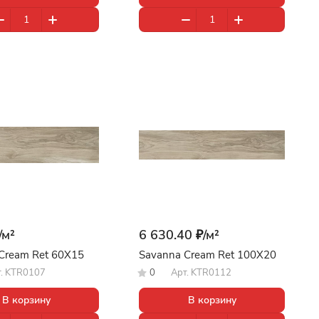
/
м²
6 630.40 ₽/
м²
Cream Ret 60X15
Savanna Cream Ret 100X20
т.
KTR0107
0
Арт.
KTR0112
В корзину
В корзину