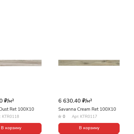
0 ₽/
м²
6 630.40 ₽/
м²
Dust Ret 100X10
Savanna Cream Ret 100X10
т.
KTR0118
0
Арт.
KTR0117
В корзину
В корзину