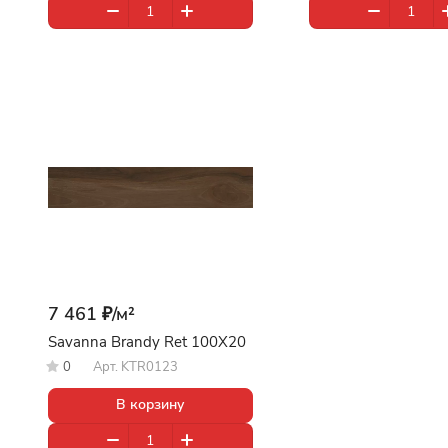
7 461 ₽/
м²
Savanna Brandy Ret 100X20
0
Арт.
KTR0123
В корзину