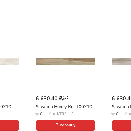
6 630.40 ₽/
м²
6 630.4
00X10
Savanna Honey Ret 100X10
Savanna 
0
Арт.
KTR0119
0
Ар
В корзину