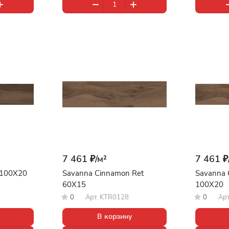
7 461 ₽/
м²
7 461 ₽
 100X20
Savanna Cinnamon Ret
Savanna 
60X15
100X20
0
Арт.
KTR0128
0
Ар
В корзину