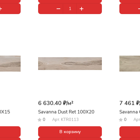
6 630.40 ₽/
м²
7 461 ₽
60X15
Savanna Dust Ret 100X20
Savanna 
0
Арт.
KTR0113
0
Ар
В корзину