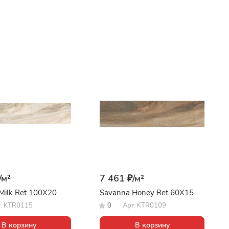
/
м²
7 461 ₽/
м²
Milk Ret 100X20
Savanna Honey Ret 60X15
т.
KTR0115
0
Арт.
KTR0109
В корзину
В корзину