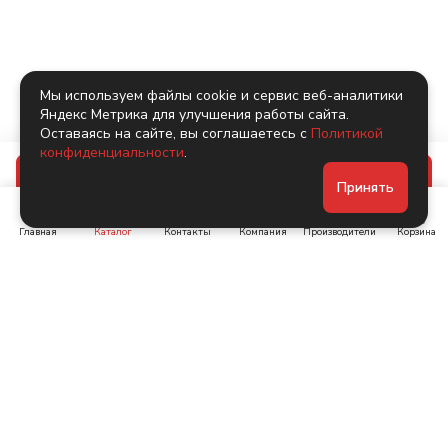
Мы используем файлы cookie и сервис веб-аналитики
Яндекс Метрика для улучшения работы сайта.
Оставаясь на сайте, вы соглашаетесь с
Политикой
конфиденциальности
.
В корзину
Принять
Главная
Каталог
Контакты
Компания
Производители
Корзина
Ленинский пр-т, д. 134
Коломяжский пр. 15, корп
1
+7 (905) 222-40-44
+7 (960) 283-67-89
Интернет-магазин
Связаться с нами
Каталог