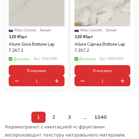
Atlas Concorde Russia
·
Белый
Atlas Concorde Russia
·
Белый
120 ₽/
шт
120 ₽/
шт
Allure Gioia Bottone Lap
Allure Capraia Bottone Lap
7.2X7.2
7.2X7.2
Арт.
GKK0368
Арт.
GKK0369
Доступно
Доступно
В корзину
В корзину
1
2
3
...
1040
Керамогранит с имитацией «с фруктами»
воспроизводит текстуру натурального материала.