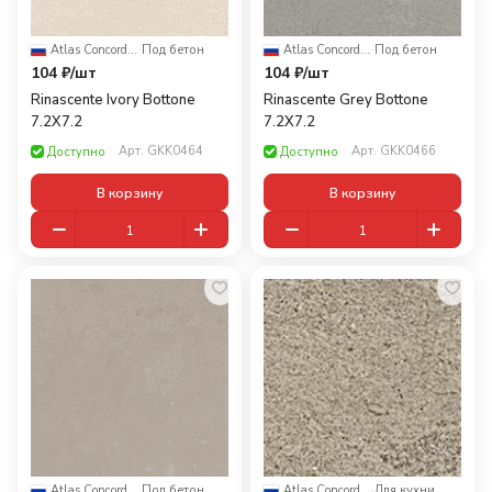
Atlas Concorde Russia
·
Под бетон
Atlas Concorde Russia
·
Под бетон
104 ₽/
шт
104 ₽/
шт
Rinascente Ivory Bottone
Rinascente Grey Bottone
7.2X7.2
7.2X7.2
Арт.
GKK0464
Арт.
GKK0466
Доступно
Доступно
В корзину
В корзину
Atlas Concorde Russia
·
Под бетон
Atlas Concorde Russia
·
Для кухни