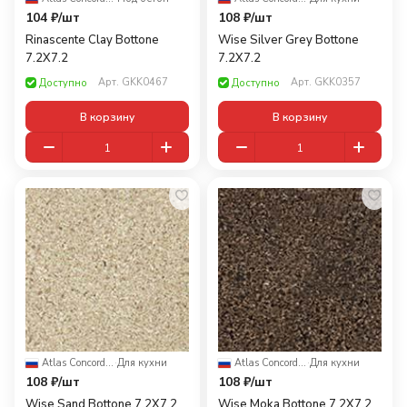
104 ₽/
шт
108 ₽/
шт
Rinascente Clay Bottone
Wise Silver Grey Bottone
7.2X7.2
7.2X7.2
Арт.
GKK0467
Арт.
GKK0357
Доступно
Доступно
В корзину
В корзину
Atlas Concorde Russia
·
Для кухни
Atlas Concorde Russia
·
Для кухни
108 ₽/
шт
108 ₽/
шт
Wise Sand Bottone 7.2X7.2
Wise Moka Bottone 7.2X7.2