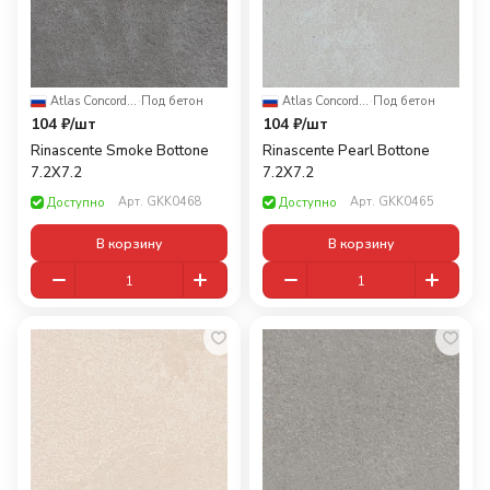
Atlas Concorde Russia
·
Под бетон
Atlas Concorde Russia
·
Под бетон
104 ₽/
шт
104 ₽/
шт
Rinascente Smoke Bottone
Rinascente Pearl Bottone
7.2X7.2
7.2X7.2
Арт.
GKK0468
Арт.
GKK0465
Доступно
Доступно
В корзину
В корзину