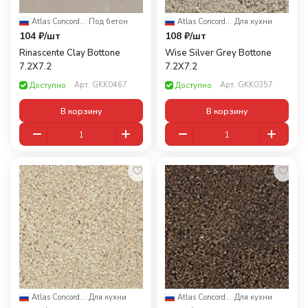
Atlas Concorde Russia
·
Под бетон
Atlas Concorde Russia
·
Для кухни
104 ₽/
шт
108 ₽/
шт
Rinascente Clay Bottone
Wise Silver Grey Bottone
7.2X7.2
7.2X7.2
Арт.
GKK0467
Арт.
GKK0357
Доступно
Доступно
В корзину
В корзину
Atlas Concorde Russia
·
Для кухни
Atlas Concorde Russia
·
Для кухни