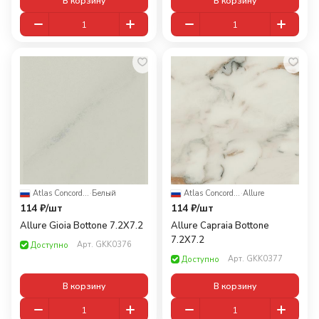
В корзину
В корзину
Atlas Concorde Russia
·
Белый
Atlas Concorde Russia
·
Allure
114 ₽/
шт
114 ₽/
шт
Allure Gioia Bottone 7.2X7.2
Allure Capraia Bottone
7.2X7.2
Арт.
GKK0376
Доступно
Арт.
GKK0377
Доступно
В корзину
В корзину