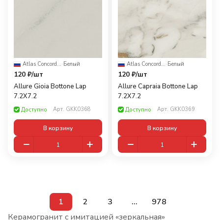
Atlas Concorde Russia
·
Белый
Atlas Concorde Russia
·
Белый
120 ₽/
шт
120 ₽/
шт
Allure Gioia Bottone Lap
Allure Capraia Bottone Lap
7.2X7.2
7.2X7.2
Арт.
GKK0368
Арт.
GKK0369
Доступно
Доступно
В корзину
В корзину
1
2
3
...
978
Керамогранит с имитацией «зеркальная»