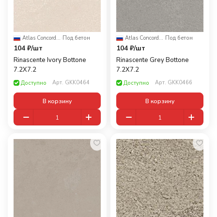
Atlas Concorde Russia
·
Под бетон
Atlas Concorde Russia
·
Под бетон
104 ₽/
шт
104 ₽/
шт
Rinascente Ivory Bottone
Rinascente Grey Bottone
7.2X7.2
7.2X7.2
Арт.
GKK0464
Арт.
GKK0466
Доступно
Доступно
В корзину
В корзину