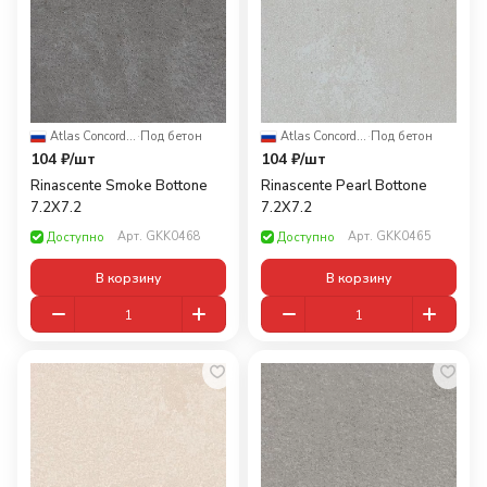
Atlas Concorde Russia
·
Под бетон
Atlas Concorde Russia
·
Под бетон
104 ₽/
шт
104 ₽/
шт
Rinascente Smoke Bottone
Rinascente Pearl Bottone
7.2X7.2
7.2X7.2
Арт.
GKK0468
Арт.
GKK0465
Доступно
Доступно
В корзину
В корзину