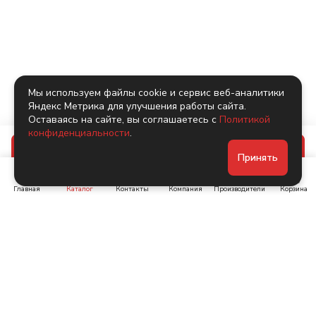
Мы используем файлы cookie и сервис веб-аналитики
Яндекс Метрика для улучшения работы сайта.
Оставаясь на сайте, вы соглашаетесь с
Политикой
конфиденциальности
.
В корзину
Принять
Главная
Каталог
Контакты
Компания
Производители
Корзина
Ленинский пр-т, д. 134
Коломяжский пр. 15, корп
1
+7 (905) 222-40-44
+7 (960) 283-67-89