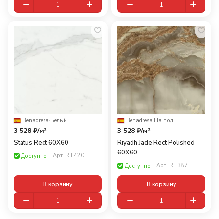
Benadresa
·
Белый
Benadresa
·
На пол
3 528 ₽/
м²
3 528 ₽/
м²
Status Rect 60X60
Riyadh Jade Rect Polished
60X60
Арт.
RIF420
Доступно
Арт.
RIF387
Доступно
В корзину
В корзину