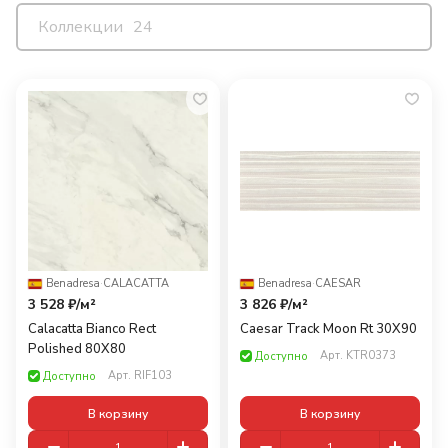
Коллекции
24
Benadresa
·
CALACATTA
Benadresa
·
CAESAR
3 528 ₽/
м²
3 826 ₽/
м²
Calacatta Bianco Rect
Caesar Track Moon Rt 30X90
Polished 80X80
Арт.
KTR0373
Доступно
Арт.
RIF103
Доступно
В корзину
В корзину