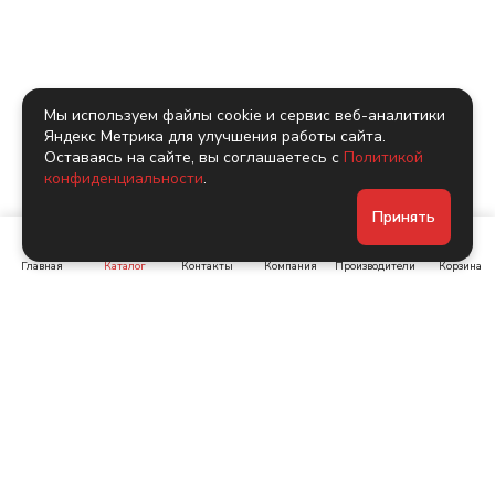
Мы используем файлы cookie и сервис веб-аналитики
Яндекс Метрика для улучшения работы сайта.
Оставаясь на сайте, вы соглашаетесь с
Политикой
конфиденциальности
.
Принять
Главная
Каталог
Контакты
Компания
Производители
Корзина
Ленинский пр-т, д. 134
Коломяжский пр. 15, корп
1
+7 (905) 222-40-44
+7 (960) 283-67-89
Интернет-магазин
Связаться с нами
Каталог