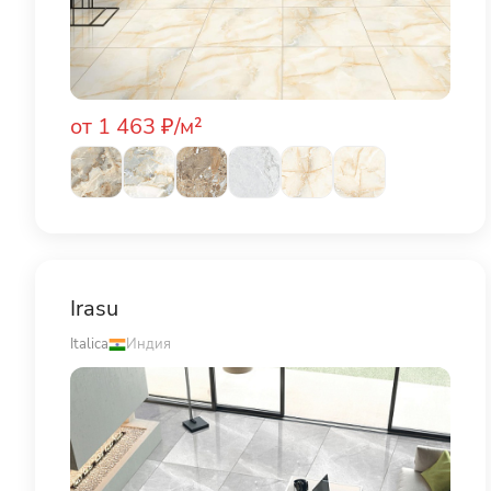
от 1 463 ₽/м²
Irasu
Italica
Индия