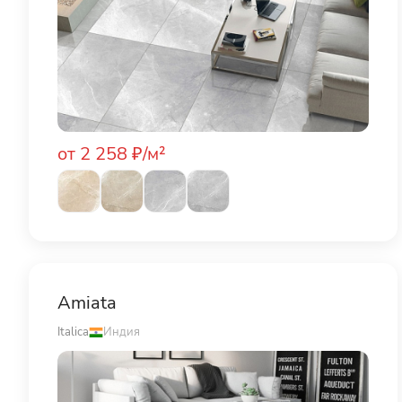
от 2 258 ₽/м²
Amiata
Italica
Индия