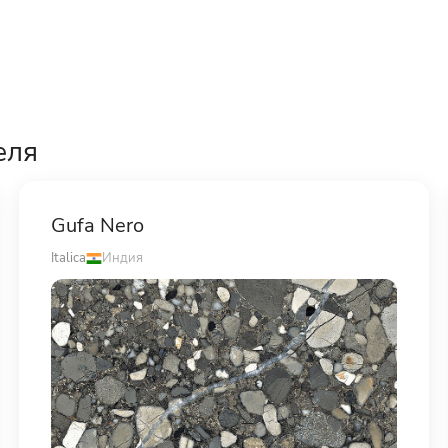
еля
Gufa Nero
Italica
Индия