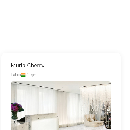
Muria Cherry
Italica
Индия