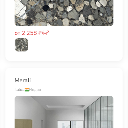
от 2 258 ₽/м²
Merali
Italica
Индия