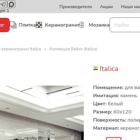
Производители
Акции
Наши ма
орп 1
ог
Плитка
Керамогранит
Мозаика
 керамогранит Italica
Коллекция Beiker (Italica)
Italica
Помещение:
для ва
Имитация:
камень
Цвет:
белый
Размер:
60x120
Поверхность:
поли
Материал:
керамог