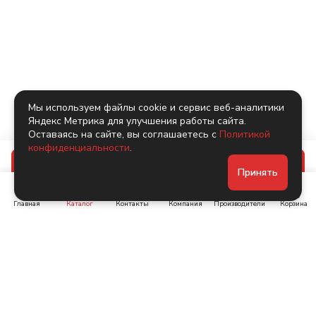
Мы используем файлы cookie и сервис веб-аналитики
Яндекс Метрика для улучшения работы сайта.
Оставаясь на сайте, вы соглашаетесь с
Политикой
конфиденциальности
.
В корзину
Принять
Главная
Каталог
Контакты
Компания
Производители
Корзина
Ленинский пр-т, д. 134
Коломяжский пр. 15, корп
1
+7 (905) 222-40-44
+7 (960) 283-67-89