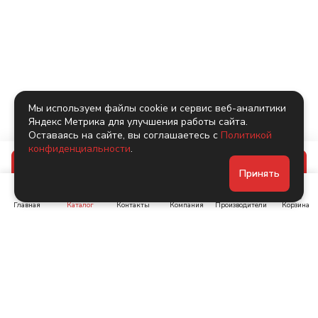
Мы используем файлы cookie и сервис веб-аналитики
Яндекс Метрика для улучшения работы сайта.
Оставаясь на сайте, вы соглашаетесь с
Политикой
конфиденциальности
.
В корзину
Принять
Главная
Каталог
Контакты
Компания
Производители
Корзина
Ленинский пр-т, д. 134
Коломяжский пр. 15, корп
1
+7 (905) 222-40-44
+7 (960) 283-67-89