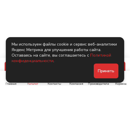
Мы используем файлы cookie и сервис веб-аналитики
Яндекс Метрика для улучшения работы сайта.
Оставаясь на сайте, вы соглашаетесь с
Политикой
конфиденциальности
.
В корзину
Принять
Главная
Каталог
Контакты
Компания
Производители
Корзина
Ленинский пр-т, д. 134
Коломяжский пр. 15, корп
1
+7 (905) 222-40-44
+7 (960) 283-67-89