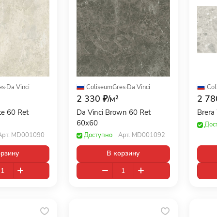
es
·
Da Vinci
ColiseumGres
·
Da Vinci
Col
2 330 ₽/
м²
2 78
te 60 Ret
Da Vinci Brown 60 Ret
Brera
60x60
Дос
Арт.
MD001090
Доступно
Арт.
MD001092
орзину
В корзину