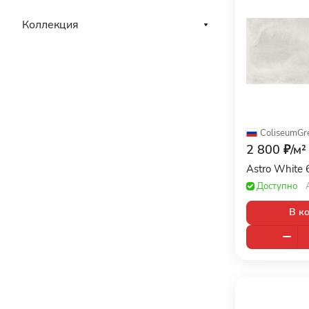
Коллекция
ColiseumGr
2 800 ₽/
м²
Astro White
Доступно
В к