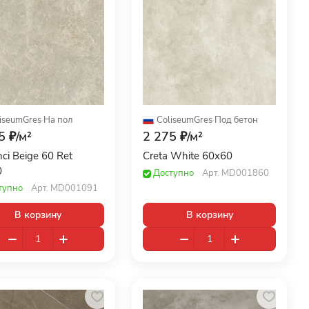
iseumGres
·
На пол
ColiseumGres
·
Под бетон
5 ₽/
м²
2 275 ₽/
м²
nci Beige 60 Ret
Creta White 60x60
0
Доступно
Арт.
MD001860
тупно
Арт.
MD001091
В корзину
В корзину