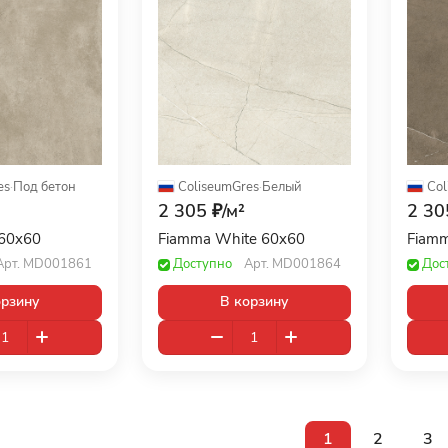
es
·
Под бетон
ColiseumGres
·
Белый
Col
2 305 ₽/
м²
2 30
 60x60
Fiamma White 60x60
Fiamm
Арт.
MD001861
Доступно
Арт.
MD001864
Дос
орзину
В корзину
1
2
3