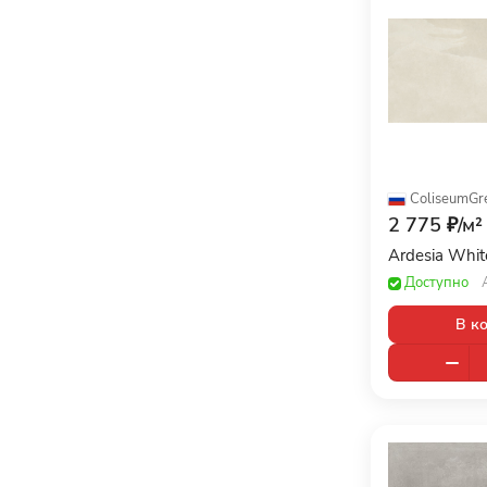
ColiseumGr
2 775 ₽/
м²
Ardesia Whi
Доступно
В к