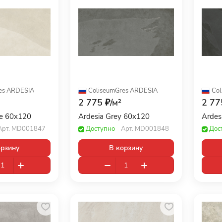
es
·
ARDESIA
ColiseumGres
·
ARDESIA
Col
2 775 ₽/
м²
2 77
te 60x120
Ardesia Grey 60x120
Ardes
Арт.
MD001847
Доступно
Арт.
MD001848
Дос
орзину
В корзину