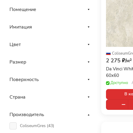
Помещение
Имитация
Цвет
ColiseumGr
2 275 ₽/
м²
Размер
Da Vinci Whi
60x60
Поверхность
Доступно
В к
Страна
Производитель
ColiseumGres (
43
)