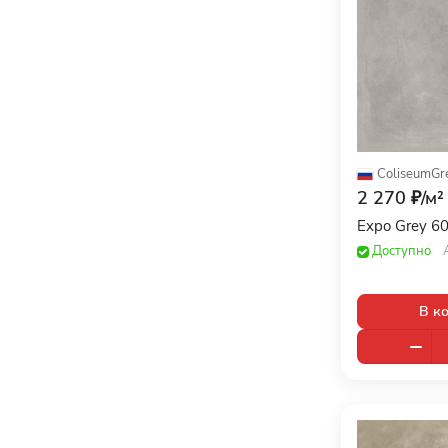
ColiseumGr
2 270 ₽/
м²
Expo Grey 6
Доступно
В к