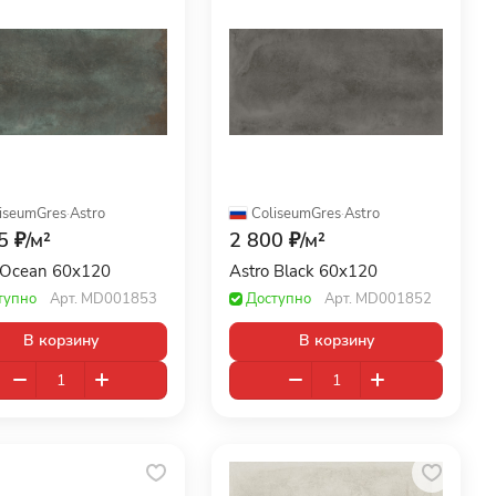
iseumGres
·
Astro
ColiseumGres
·
Astro
5 ₽/
м²
2 800 ₽/
м²
 Ocean 60x120
Astro Black 60x120
тупно
Арт.
MD001853
Доступно
Арт.
MD001852
В корзину
В корзину