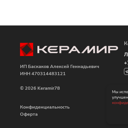
К
Л
+
ИП Баскаков Алексей Геннадьевич
ИНН 470314483121
К
© 2026 Keramir78
Мы испо
1
улучшен
+
конфиде
Конфиденциальность
Оферта