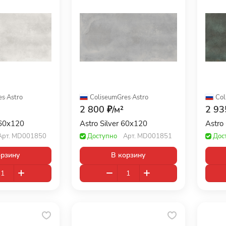
es
·
Astro
ColiseumGres
·
Astro
Col
2 800 ₽/
м²
2 93
 60x120
Astro Silver 60x120
Astro
Арт.
MD001850
Доступно
Арт.
MD001851
Дос
орзину
В корзину