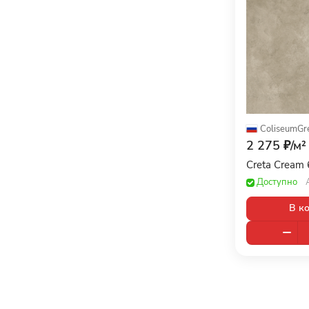
ColiseumGr
2 275 ₽/
м²
Creta Cream
Доступно
В к