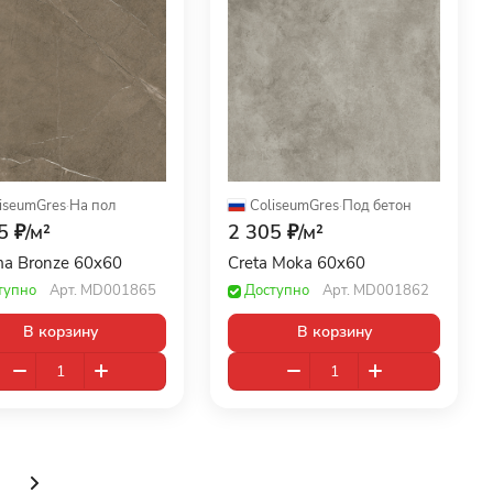
iseumGres
·
На пол
ColiseumGres
·
Под бетон
5 ₽/
м²
2 305 ₽/
м²
a Bronze 60x60
Creta Moka 60x60
тупно
Арт.
MD001865
Доступно
Арт.
MD001862
В корзину
В корзину