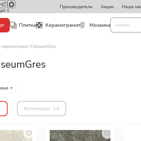
Производители
Акции
Наши ма
орп 1
ог
Плитка
Керамогранит
Мозаика
и керамогранит ColiseumGres
iseumGres
евые
3
Коллекции
14