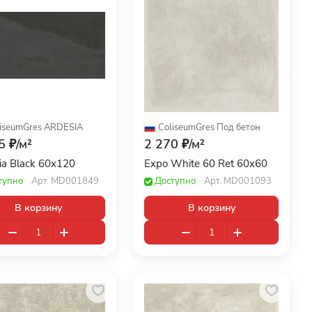
iseumGres
·
ARDESIA
ColiseumGres
·
Под бетон
5 ₽/
м²
2 270 ₽/
м²
ia Black 60x120
Expo White 60 Ret 60x60
тупно
Арт.
MD001849
Доступно
Арт.
MD001093
В корзину
В корзину