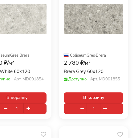
iseumGres
·
Brera
ColiseumGres
·
Brera
0 ₽/
м²
2 780 ₽/
м²
 White 60x120
Brera Grey 60x120
тупно
Арт.
MD001854
Доступно
Арт.
MD001855
В корзину
В корзину