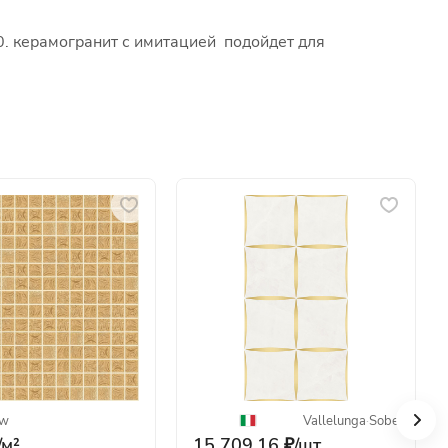
. керамогранит с имитацией подойдет для
ow
Vallelunga
·
Sobe
/
м²
15 709.16 ₽/
шт