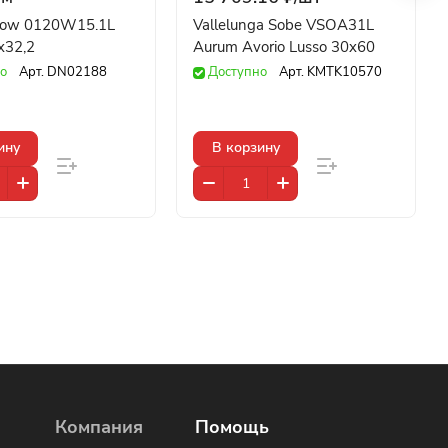
Flow 0120W15.1L
Vallelunga Sobe VSOA31L
x32,2
Aurum Avorio Lusso 30x60
о
Арт.
DN02188
Доступно
Арт.
KMTK10570
ину
В корзину
Компания
Помощь