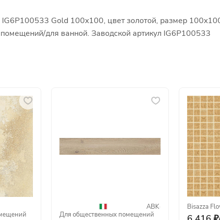
 IG6P100533 Gold 100x100, цвет золотой, размер 100x100
х помещений/для ванной. Заводской артикул IG6P100533
ABK
·
Bisazza
·
Fl
омещений
Для общественных помещений
6 416 ₽