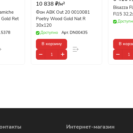
10 838 ₽/
м²
Bisazza 
ramiche
Фон ABK Out 20 0010081
Fl15 32,2
 Gold Ret
Poetry Wood Gold Nat R
Доступн
30x120
15378
Доступно
Арт.
DN00435
В корзину
В корз
онтакты
Интернет-магазин