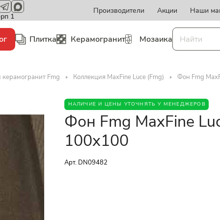
Производители
Акции
Наши ма
орп 1
ог
Плитка
Керамогранит
Мозаика
и керамогранит Fmg
Коллекция MaxFine Luce (Fmg)
Фон Fmg MaxF
НАЛИЧИЕ И ЦЕНЫ УТОЧНЯТЬ У МЕНЕДЖЕРОВ
Фон Fmg MaxFine Lu
100x100
Арт.
DN09482